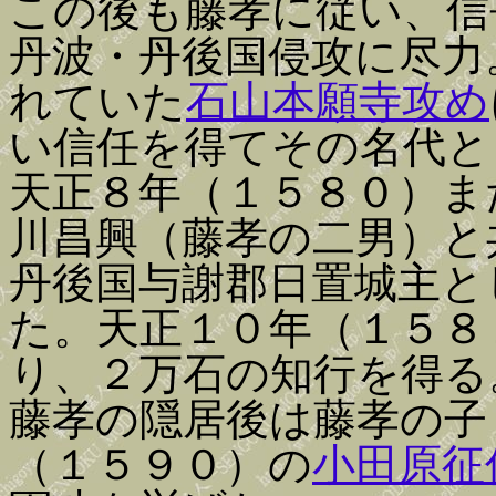
この後も藤孝に従い、信
丹波・丹後国侵攻に尽力
れていた
石山本願寺攻め
い信任を得てその名代と
天正８年（１５８０）ま
川昌興（藤孝の二男）と
丹後国与謝郡日置城主と
た。天正１０年（１５８
り、２万石の知行を得る
藤孝の隠居後は藤孝の子
（１５９０）の
小田原征