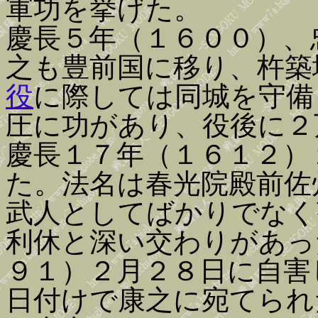
軍功を挙げた。
慶長５年（１６００）、
之も豊前国に移り、杵築
役
に際しては同城を守備
圧に功があり、役後に２
慶長１７年（１６１２）
た。法名は春光院殿前佐
武人としてばかりでなく
利休と深い交わりがあっ
９１）２月２８日に自害
日付けで康之に宛てられ