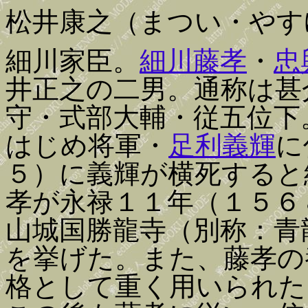
松井康之（まつい・やす
細川家臣。
細川藤孝
・
忠
井正之の二男。通称は甚
守・式部大輔・従五位下
はじめ将軍・
足利義輝
に
５）に義輝が横死すると
孝が永禄１１年（１５６
山城国勝龍寺（別称：青
を挙げた。また、藤孝の
格として重く用いられた