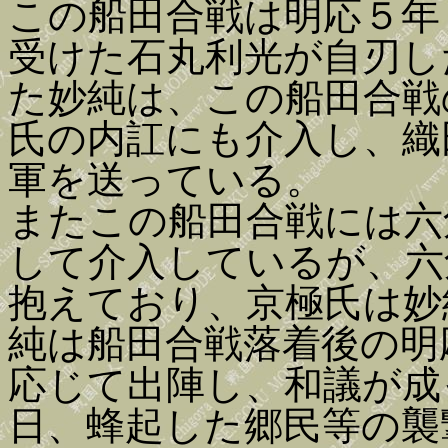
この船田合戦は明応５年
受けた石丸利光が自刃し
た妙純は、この船田合戦
氏の内訌にも介入し、織
軍を送っている。
またこの船田合戦には六
して介入しているが、六
抱えており、京極氏は妙
純は船田合戦落着後の明
応じて出陣し、和議が成
日、蜂起した郷民等の襲