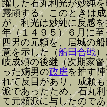
躍した石丸利光が妙純を
露顕する。このときは成
が、利光は妙純に反感を
年（１４９５）６月に至
四男の元頼を、居城の船
意を示した（
船田合戦
）
岐成頼の後継（次期家督
った嫡男の
政房
を推す陣
れて反目があり、成頼も
派であったため、石丸利
て元頼派に与したのであ