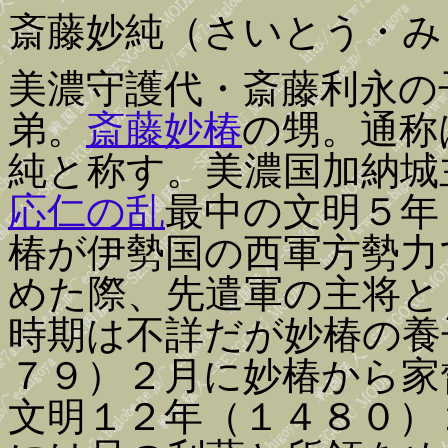
斎藤妙純（さいとう・み
美濃守護代・斎藤利永の
弟。
斎藤妙椿
の甥。通称
純と称す。美濃国加納城
応仁の乱
最中の文明５年
椿が伊勢国の西軍方勢力
めた際、先遣軍の主将と
時期は不詳だが妙椿の養
７９）２月に妙椿から家
文明１２年（１４８０）