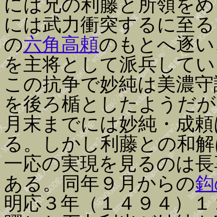
には兄の利藤と所領をめ
には武力衝突するに至る
の
六角高頼
のもとへ逐い
を主将として派兵してい
この抗争で妙純は美濃守
を後ろ楯としたようだが
月末までには妙純・成頼
る。しかし利藤との和解
一応の実現を見るのは長
ある。同年９月からの
鈎
明応３年（１４９４）１