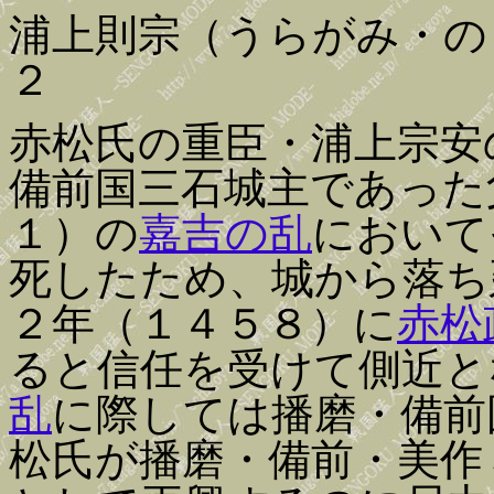
浦上則宗（うらがみ・の
２
赤松氏の重臣・浦上宗安
備前国三石城主であった
１）の
嘉吉の乱
において
死したため、城から落ち
２年（１４５８）に
赤松
ると信任を受けて側近と
乱
に際しては播磨・備前
松氏が播磨・備前・美作