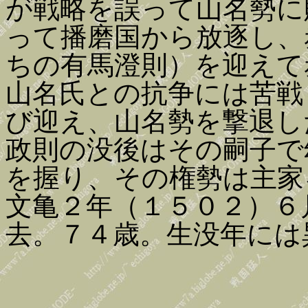
が戦略を誤って山名勢に
って播磨国から放逐し、
ちの有馬澄則）を迎えて
山名氏との抗争には苦戦
び迎え、山名勢を撃退し
政則の没後はその嗣子で
を握り、その権勢は主家
文亀２年（１５０２）６
去。７４歳。生没年には