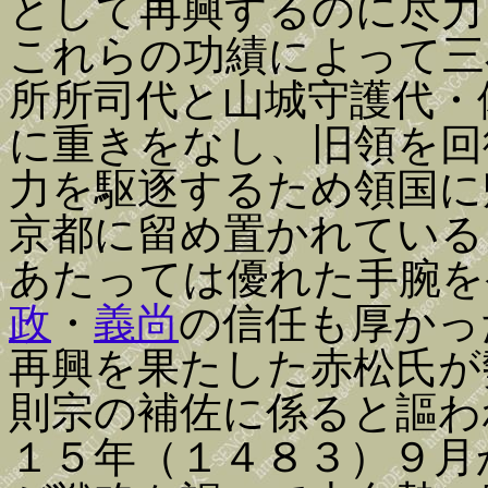
として再興するのに尽力
これらの功績によって三
所所司代と山城守護代・
に重きをなし、旧領を回
力を駆逐するため領国に
京都に留め置かれている
あたっては優れた手腕を
政
・
義尚
の信任も厚かっ
再興を果たした赤松氏が
則宗の補佐に係ると謳わ
１５年（１４８３）９月