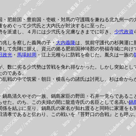
国・肥前国・豊前国・壱岐・対馬の守護職を兼ねる北九州一の
権をめぐって少弐氏と大内氏が対決するに至った。
勢を派遣し、４月には少弐氏を完膚なきまでに叩き、
少弐政資
の兆しを察した義興の子・
大内義隆
は、筑前守護代の杉興運に
降して先陣に据え、資元の拠る肥前国神埼郡の勢福寺城に向け
田政光
・
馬場頼周
・江上元種らに防戦を命じた。胤久は一族の
が、数に劣る少弐勢は苦戦を免れ得なかった。しかし突如とし
たのである。
の乱戦の中で筑紫・朝日・横岳らの諸氏は討死し、杉は命から
・鍋島清久やその一族、鍋島家臣の野田・石井一党らであるこ
らせた。のち、この夫婦の間に龍造寺氏の名臣として名高い
鍋
関係を結ぶに至り、鍋島氏の家名が知れ渡ると同時に家運をも
田清孝であると伝わり、この戦いを『苔野口の合戦』とも呼ぶ