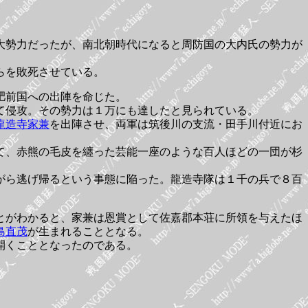
大勢力だったが、南北朝時代になると周防国の大内氏の勢力が
らを敗死させている。
肥前国への出陣を命じた。
て侵攻。その勢力は１万にも達したと見られている。
龍造寺家兼
を出陣させ、両軍は筑後川の支流・田手川付近にお
て、赤熊の毛皮を纏った芸能一座のような百人ほどの一団が杉
がら逃げ帰るという事態に陥った。龍造寺隊は１千の兵で８百
とがわかると、家兼は恩賞として佐嘉郡本荘に所領を与えたほ
島直茂
が生まれることとなる。
開くこととなったのである。
。