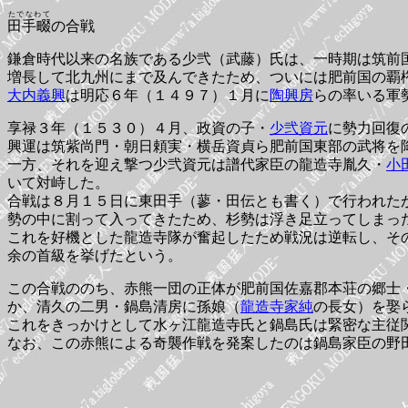
たでなわて
田手畷
の合戦
鎌倉時代以来の名族である少弐（武藤）氏は、一時期は筑前
増長して北九州にまで及んできたため、ついには肥前国の覇
大内義興
は明応６年（１４９７）１月に
陶興房
らの率いる軍
享禄３年（１５３０）４月、政資の子・
少弐資元
に勢力回復
興運は筑紫尚門・朝日頼実・横岳資貞ら肥前国東部の武将を
一方、それを迎え撃つ少弐資元は譜代家臣の龍造寺胤久・
小
いて対峙した。
合戦は８月１５日に東田手（蓼・田伝とも書く）で行われた
勢の中に割って入ってきたため、杉勢は浮き足立ってしまっ
これを好機とした龍造寺隊が奮起したため戦況は逆転し、そ
余の首級を挙げたという。
この合戦ののち、赤熊一団の正体が肥前国佐嘉郡本荘の郷士
か、清久の二男・鍋島清房に孫娘（
龍造寺家純
の長女）を娶
これをきっかけとして水ヶ江龍造寺氏と鍋島氏は緊密な主従
なお、この赤熊による奇襲作戦を発案したのは鍋島家臣の野