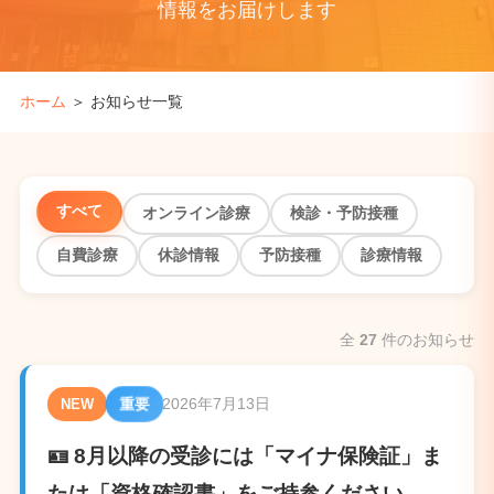
情報をお届けします
ホーム
＞
お知らせ一覧
すべて
オンライン診療
検診・予防接種
自費診療
休診情報
予防接種
診療情報
全
27
件のお知らせ
2026年7月13日
重要
NEW
🪪 8月以降の受診には「マイナ保険証」ま
たは「資格確認書」をご持参ください