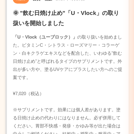
🌞 "飲む日焼け止め"「U・Vlock」の取り
扱いを開始しました
「U・Vlock（ユーブロック）」
の取り扱いを始めまし
た。ビタミンC・シトラス・ローズマリー・コラーゲ
ン・白キクラゲエキスなどを配合した、いわゆる"飲む
日焼け止め"と呼ばれるタイプのサプリメントです。外
出が多い方や、塗るUVケアにプラスしたい方へのご提
案です。
¥7,020（税込）
※サプリメントです。効果には個人差があります。塗
る日焼け止めの代わりにはなりません。必ず併用して
ください。胃部不快感・発疹・かゆみ等が出た場合は
中止しご相談ください。妊娠中・授乳中・服薬中・ア