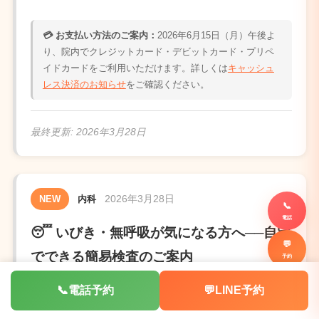
💳 お支払い方法のご案内：
2026年6月15日（月）午後よ
り、院内でクレジットカード・デビットカード・プリペ
イドカードをご利用いただけます。詳しくは
キャッシュ
レス決済のお知らせ
をご確認ください。
最終更新:
2026年3月28日
2026年3月28日
NEW
内科
📞
電話
😴 いびき・無呼吸が気になる方へ──自宅
💬
でできる簡易検査のご案内
予約
⬆️
「いびきがうるさいと言われた」「寝ている間に息が
📞
電話予約
💬
LINE予約
TOP
止まっていると指摘された」など、睡眠時無呼吸に関