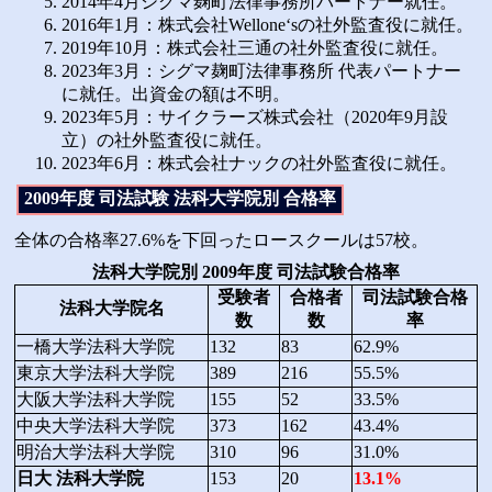
2014年4月シグマ麹町法律事務所パートナー就任。
2016年1月：株式会社Wellone‘sの社外監査役に就任。
2019年10月：株式会社三通の社外監査役に就任。
2023年3月：シグマ麹町法律事務所 代表パートナー
に就任。出資金の額は不明。
2023年5月：サイクラーズ株式会社（2020年9月設
立）の社外監査役に就任。
2023年6月：株式会社ナックの社外監査役に就任。
2009年度 司法試験 法科大学院別 合格率
全体の合格率27.6%を下回ったロースクールは57校。
法科大学院別 2009年度 司法試験合格率
受験者
合格者
司法試験合格
法科大学院名
数
数
率
一橋大学法科大学院
132
83
62.9%
東京大学法科大学院
389
216
55.5%
大阪大学法科大学院
155
52
33.5%
中央大学法科大学院
373
162
43.4%
明治大学法科大学院
310
96
31.0%
日大 法科大学院
153
20
13.1%