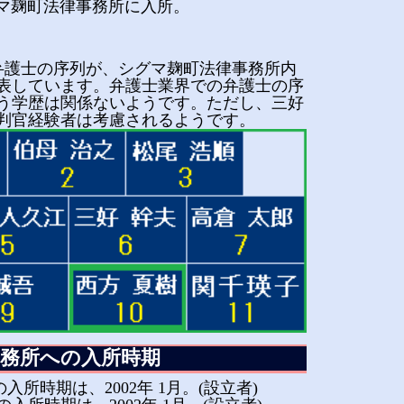
シグマ麹町法律事務所に入所。
 弁護士の序列が、シグマ麹町法律事務所内
表しています。弁護士業界での弁護士の序
う学歴は関係ないようです。ただし、三好
判官経験者は考慮されるようです。
務所への入所時期
入所時期は、2002年 1月。(設立者)