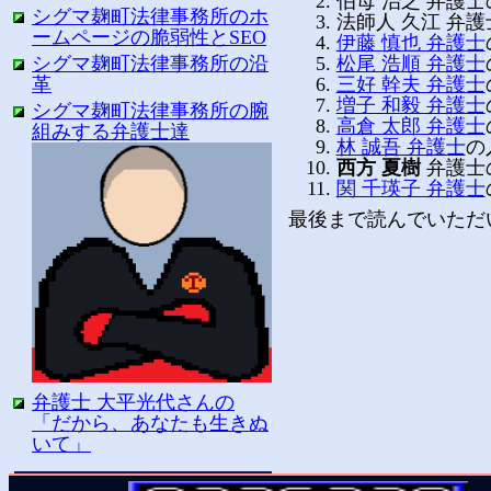
伯母 治之 弁護士
シグマ麹町法律事務所のホ
法師人 久江 弁護
ームページの脆弱性とSEO
伊藤 慎也 弁護士
松尾 浩順 弁護士
シグマ麹町法律事務所の沿
三好 幹夫 弁護士
革
増子 和毅 弁護士
シグマ麹町法律事務所の腕
高倉 太郎 弁護士
組みする弁護士達
林 誠吾 弁護士
の
西方 夏樹
弁護士の
関 千瑛子 弁護士
最後まで読んでいただ
弁護士 大平光代さんの
「だから、あなたも生きぬ
いて」