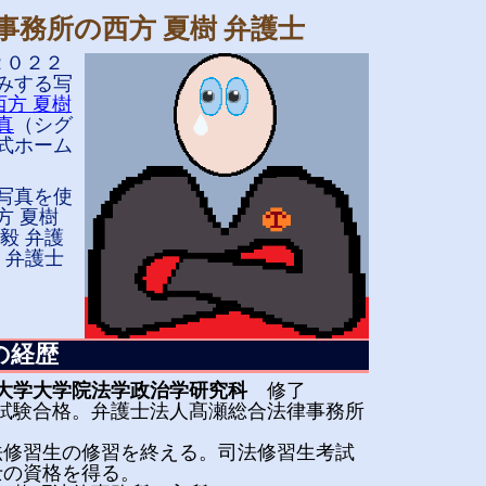
事務所の西方 夏樹 弁護士
２０２２
みする写
西方 夏樹
真
（シグ
式ホーム
写真を使
方 夏樹
毅 弁護
 弁護士
の経歴
大学大学院法学政治学研究科
修了
法試験合格。
弁護士法人髙瀬総合法律事務所
：司法修習生の修習を終える。司法修習生考試
士の資格を得る。