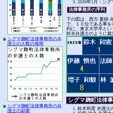
2020年1月：
法律事務所の序列
下の図は、西方 夏樹
で、１０位である事を
列に、東京大学卒とい
幹夫弁護士のように裁
シグマ麹町法律事務所の弁
護士の人数の推移
シグマ麹町法律事
シグマ麹町法律事務所の弁
鈴木和憲 弁護士の
護士の副業