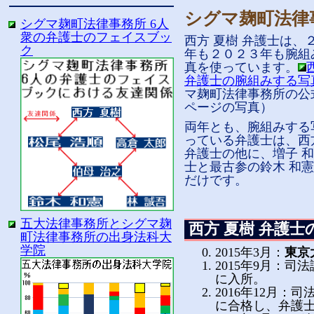
シグマ麹町法律
シグマ麹町法律事務所 6人
衆の弁護士のフェイスブッ
西方 夏樹 弁護士は、
ク
年も２０２３年も腕組
真を使っています。
弁護士の腕組みする写
マ麹町法律事務所の公
ページの写真）
両年とも、腕組みする
っている弁護士は、西
弁護士の他に、増子 和
士と最古参の鈴木 和憲
だけです。
五大法律事務所とシグマ麹
西方 夏樹 弁護士
町法律事務所の出身法科大
学院
2015年3月：
東京
2015年9月：司
に入所。
2016年12月
に合格し、弁護