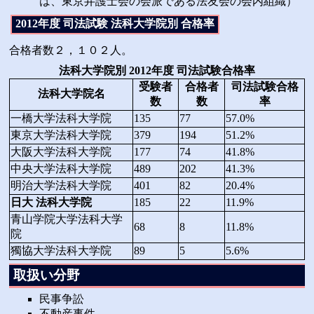
は、東京弁護士会の会派である法友会の会内組織）
2012年度 司法試験 法科大学院別 合格率
合格者数２，１０２人。
法科大学院別 2012年度 司法試験合格率
受験者
合格者
司法試験合格
法科大学院名
数
数
率
一橋大学法科大学院
135
77
57.0%
東京大学法科大学院
379
194
51.2%
大阪大学法科大学院
177
74
41.8%
中央大学法科大学院
489
202
41.3%
明治大学法科大学院
401
82
20.4%
日大 法科大学院
185
22
11.9%
青山学院大学法科大学
68
8
11.8%
院
獨協大学法科大学院
89
5
5.6%
取扱い分野
民事争訟
不動産事件