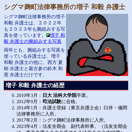
シグマ麹町法律事務所の増子 和毅 弁護士
シグマ麹町法律事務所の増子
和毅 弁護士は、２０２２年
も２０２３年も腕組みする写
真を使っています。
増子 和
毅 弁護士の腕組みする写真
両年とも、腕組みする写真を
使っている弁護士は、増子
和毅 弁護士の他に、西方 夏
樹 弁護士と最古参の鈴木 和
憲 弁護士だけです。
増子 和毅 弁護士の経歴
2010年3月：
日大 法科大学院
卒業。
2012年9月：
司法試験
に合格。
2014年1月：弁護士登録（東京弁護士会）臼井・儀間
法律事務所に入所。
2017年2月：シグマ麹町法律事務所に入所。
2023年4月：法友全期会 副代表幹事。（法友全期会