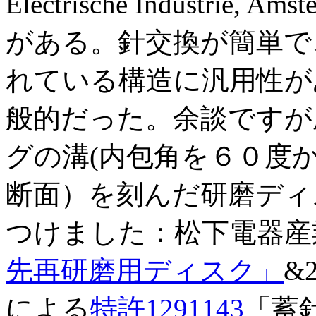
Electrische Industr
がある。針交換が簡単で
れている構造に汎用性が
般的だった。余談ですが
グの溝(内包角を６０度
断面）を刻んだ研磨ディ
つけました：松下電器産
先再研磨用ディスク」
&
による
特許1291143
「蓄