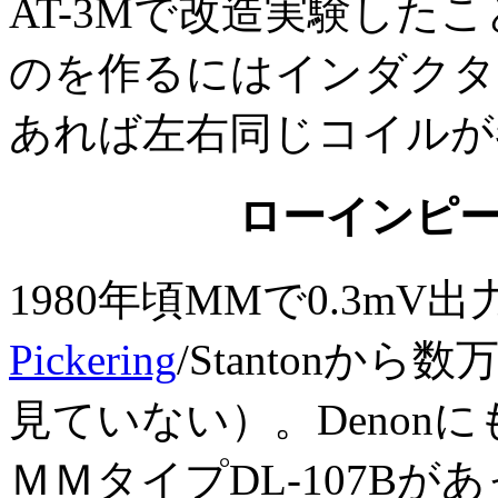
AT-3Mで改造実験した
のを作るにはインダクタ
あれば左右同じコイルが
ローインピ
1980年頃MMで0.3m
Pickering
/Stanton
見ていない）。Denonに
ＭＭタイプDL-107Bが