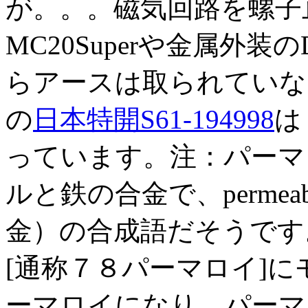
が。。。磁気回路を螺子止め
MC20Superや金属外装の
らアースは取られていな
の
日本特開S61-194998
は
っています。注：パーマロイ[
ルと鉄の合金で、permeabi
金）の合成語だそうです。
[通称７８パーマロイ]
ーマロイになり、パーマ