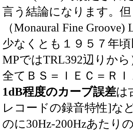
言う結論になります。但
（Monaural Fine Gro
少なくとも１９５７年頃以降
MPではTRL392辺り
全てＢＳ＝ＩＥＣ＝ＲＩ
1dB程度のカーブ誤差
は古
レコードの録音特性]な
のに30Hz-200Hzあ