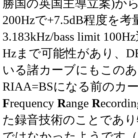
勝国の英国主導立案)か
200Hzで+7.5dB程度を考量する
3.183kHz/bass limi
Hzまで可能性があり、D
いる諸カーブにもこのあ
RIAA=BSになる前の
F
requency
R
ange
R
eco
た録音技術のことであり
ではなかったようです（RCA