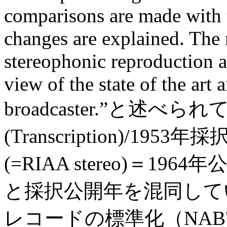
comparisons are made with 
changes are explained. The
stereophonic reproduction a
view of the state of the art
broadcaster.”と述べ
(Transcription)/1953
(=RIAA stereo)＝1
と採択公開年を混同して
レコードの標準化（NAB's Comm