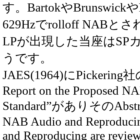
す。BartokやBrunswickや
629Hzでrolloff N
LPが出現した当座はS
うです。
JAES(1964)にPickeri
Report on the Proposed NA
Standard”がありそのAbstrac
NAB Audio and Reproducing
and Reproducing are review