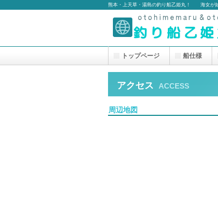
熊本・上天草・湯島の釣り船乙姫丸！ 海女が
トップページ
船仕様
アクセス
ACCESS
周辺地図