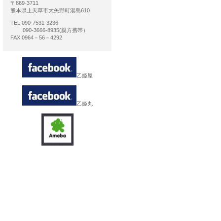
〒869-3711
熊本県上天草市大矢野町湯島610
TEL 090-7531-3236
090-3666-8935(親方携帯）
FAX 0964－56－4292
乙姫屋
乙姫丸