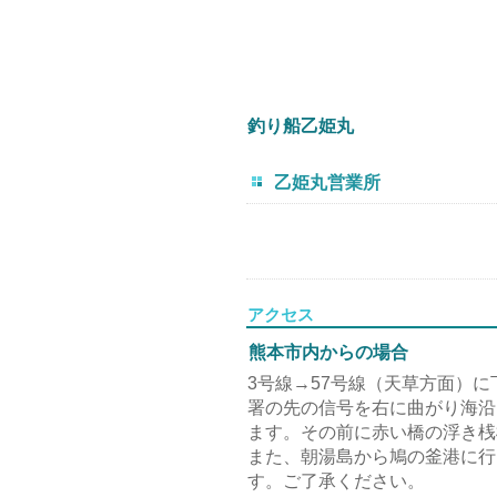
釣り船乙姫丸
乙姫丸営業所
〒8
アクセス
熊本市内からの場合
3号線→57号線（天草方面）
署の先の信号を右に曲がり海沿
ます。その前に赤い橋の浮き桟
また、朝湯島から鳩の釜港に行
す。ご了承ください。