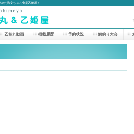
始めた海女ちゃん食堂乙姫屋！
乙姫丸動画
掲載履歴
予約状況
鯛釣り大会