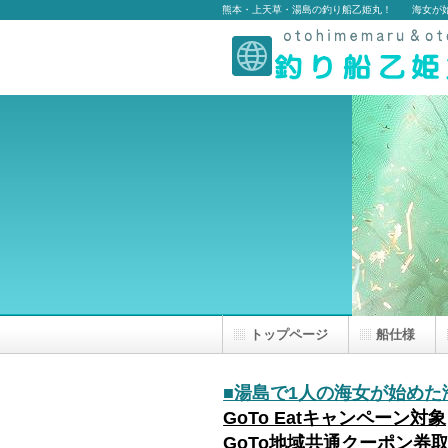
熊本・上天草・湯島の釣り船乙姫丸！ 海女が
トップページ
船仕様
■
湯島で1人の海女が始めた
GoTo Eatキャンペーン対象
GoTo地域共通クーポン券