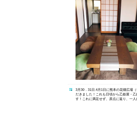
3月30．31日.4月1日に熊本の花畑
だきました！これも日頃から乙姫屋・乙
す！これに満足せず、原点に返り、一人