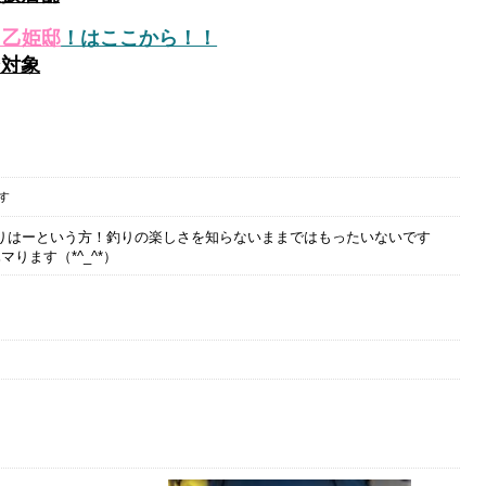
・乙姫邸
！はここから！！
ン対象
ップしてます
りはーという方！釣りの楽しさを知らないままではもったいないです
ります（*^_^*）