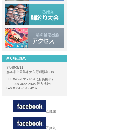
釣り船乙姫丸
〒869-3711
熊本県上天草市大矢野町湯島610
TEL 090-7531-3236（船長携帯）
090-3666-8935(親方携帯）
FAX 0964－56－4292
乙姫屋
乙姫丸