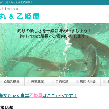
始めた海女ちゃん食堂乙姫屋！
釣りの楽しさを一緒に味わいましょう！
釣りバカの船長がご案内いたします！
乙姫丸動画
掲載履歴
予約状況
鯛釣り大会
海女ちゃん食堂
乙姫屋
はここからです！
取扱店舗