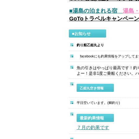
■湯島の泊まれる宿
湯島
GoToトラベルキャンペー
■お知らせ
釣り船乙姫丸より
facebookにも釣果情報をア
魚の引きはやっぱり最高です！釣
よー！是非1度ご乗船ください。ハマ
乙姫丸空き情報
平日空いています。(鯛釣り)
最新釣果情報
７月の釣果です