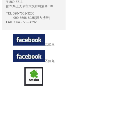
〒869-3711
熊本県上天草市大矢野町湯島610
TEL 090-7531-3236
090-3666-8935(親方携帯）
FAX 0964－56－4292
乙姫屋
乙姫丸