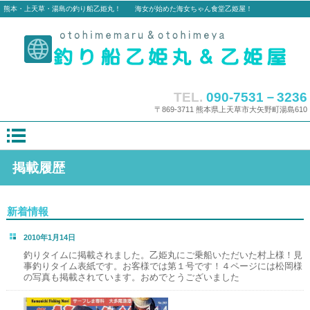
熊本・上天草・湯島の釣り船乙姫丸！ 海女が始めた海女ちゃん食堂乙姫屋！
TEL.
090-7531－3236
〒869-3711 熊本県上天草市大矢野町湯島610
掲載履歴
新着情報
2010年1月14日
釣りタイムに掲載されました。乙姫丸にご乗船いただいた村上様！見
事釣りタイム表紙です。お客様では第１号です！４ページには松岡様
の写真も掲載されています。おめでとうございました