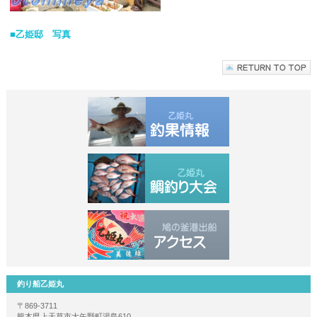
■乙姫邸 写真
釣り船乙姫丸
〒869-3711
熊本県上天草市大矢野町湯島610