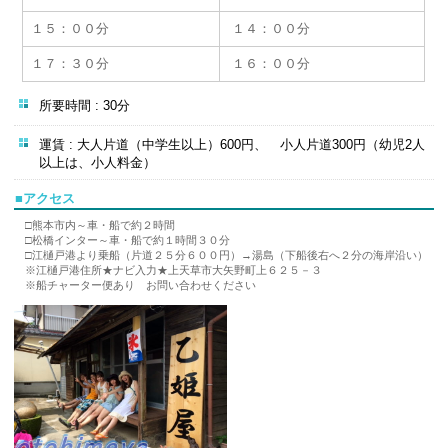
１５：００分
１４：００分
１７：３０分
１６：００分
所要時間 : 30分
運賃 : 大人片道（中学生以上）600円、 小人片道300円（幼児2人
以上は、小人料金）
■アクセス
□熊本市内～車・船で約２時間
□松橋インター～車・船で約１時間３０分
□江樋戸港より乗船（片道２５分６００円）→湯島（下船後右へ２分の海岸沿い）
※江樋戸港住所★ナビ入力★上天草市大矢野町上６２５－３
※船チャーター便あり お問い合わせください