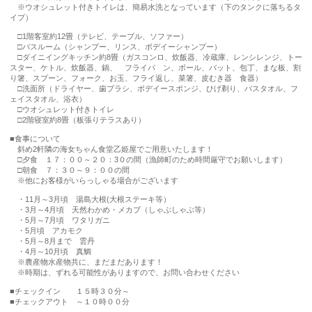
※ウオシュレット付きトイレは、簡易水洗となっています（下のタンクに落ちるタ
イプ）
□1階客室約12畳（テレビ、テーブル、ソファー）
□バスルーム（シャンプー、リンス、ボデイーシャンプー）
□ダイニイングキッチン約8畳（ガスコンロ、炊飯器、冷蔵庫、レンシレンジ、トー
スター、ケトル、炊飯器、鍋、 フライパ ン、ボール、バット、包丁、まな板、割
り箸、スプーン、フォーク、お玉、フライ返し、菜箸、皮むき器 食器）
□洗面所（ドライヤー、歯ブラシ、ボデイースポンジ、ひげ剃り、バスタオル、フ
ェイスタオル、浴衣）
□ウオシュレット付きトイレ
□2階寝室約8畳（板張りテラスあり）
■食事について
斜め2軒隣の海女ちゃん食堂乙姫屋でご用意いたします！
□夕食 １７：００～２０：3０の間（漁師町のため時間厳守でお願いします）
□朝食 ７：３０～９：００の間
※他にお客様がいらっしゃる場合がございます
・11月～3月頃 湯島大根(大根ステーキ等）
・3月～4月頃 天然わかめ・メカブ（しゃぶしゃぶ等）
・5月～7月頃 ワタリガニ
・5月頃 アカモク
・5月～8月まで 雲丹
・4月～10月頃 真鯛
※農産物水産物共に、まだまだあります！
※時期は、ずれる可能性がありますので、お問い合わせください
■チェックイン １５時３０分～
■チェックアウト ～１０時００分