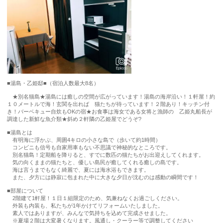
■湯島・乙姫邸■（宿泊人数最大8名）
★別名猫島★湯島には癒しの空間が広がっています！湯島の海岸沿い！１軒屋！約
１０メートルで海！玄関を出れば 猫たちが待っています！２階あり！キッチン付
き！バーベキュー自炊もOKの宿★お食事は海女である女将と漁師の 乙姫丸船長が
調達した新鮮な魚介類★斜め２軒隣の乙姫屋でどうぞ?
■湯島とは
有明海に浮かぶ、周囲4キロの小さな島で（歩いて約1時間）
コンビニも信号も自家用車もない不思議で神秘的なところです。
別名猫島！定期船を降りると、すでに数匹の猫たちがお出迎えしてくれます。
気の向くままの猫たちと、優しい島民が癒してくれる癒しの島です。
海は言うまでもなく綺麗で、夏には海水浴もできます。
また、夕方には静寂に包まれた中に大きな夕日が沈むのは感動の瞬間です！
■部屋について
2階建て1軒屋！１日１組限定のため、気兼ねなくお過ごしください。
外装も内装も、私たちが1年かけてリフォームいたしました。
素人ではありますが、みんなで気持ちを込めて完成させました。
※夏場２階は大変暑くなります。風通し・クーラー等で調整してください