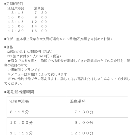
■定期船時刻
江樋戸港発 湯島発
８：１５ ７：３０
１０：００ ９：００
１３：１５ １２：００
１５：００ １４：００
１７：３０ １６：００
■住所 熊本県上天草市大矢野町湯島５８５番地(乙姫屋より斜め２軒隣）
■価格
□宿泊のみ１人/5500円（税込）
□１泊２食付き１人/13200円（税込）
★海女である女将と、漁師である船長が調達してきた新鮮取れたての魚介類を、湯
島の漁師の味で
ご堪能頂くプランです
※メニューは水揚げによって変わります
※その他釣り船プラン等あります。詳しくはお電話またはじゃらんネットで検索し
てください。
■定期船出船時間
江樋戸港発
湯島港発
８：１５分
７：３０分
１０：００分
９：００分
１３：１５分
１２：００分