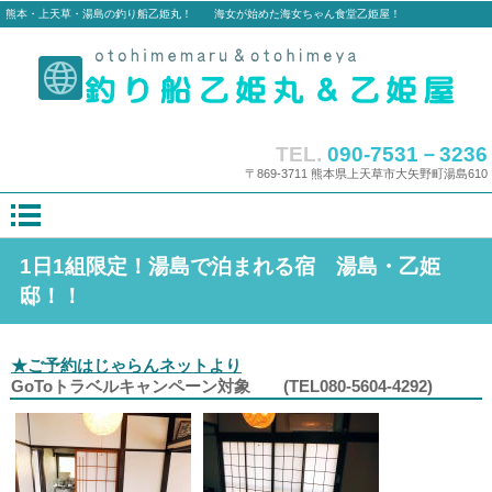
熊本・上天草・湯島の釣り船乙姫丸！ 海女が始めた海女ちゃん食堂乙姫屋！
TEL.
090-7531－3236
〒869-3711 熊本県上天草市大矢野町湯島610
1日1組限定！湯島で泊まれる宿 湯島・乙姫
邸！！
★ご予約はじゃらんネットより
GoToトラベルキャンペーン対象 (TEL080-5604-4292)