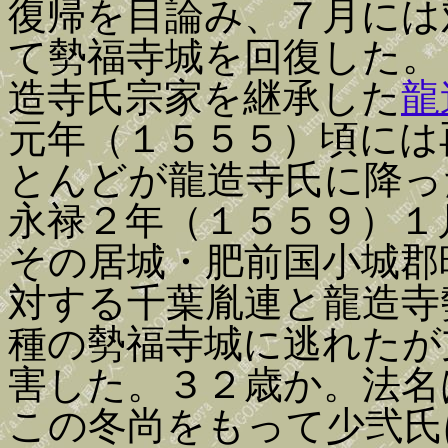
復帰を目論み、７月には
て勢福寺城を回復した。
造寺氏宗家を継承した
龍
元年（１５５５）頃には
とんどが龍造寺氏に降っ
永禄２年（１５５９）１
その居城・肥前国小城郡
対する千葉胤連と龍造寺
種の勢福寺城に逃れたが
害した。３２歳か。法名
この冬尚をもって少弐氏