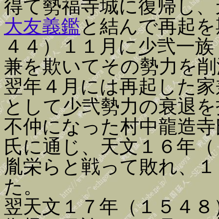
得て勢福寺城に復帰し、
大友義鑑
と結んで再起を
４４）１１月に少弐一族
兼を欺いてその勢力を削
翌年４月には再起した家
として少弐勢力の衰退を
不仲になった村中龍造寺
氏に通じ、天文１６年（
胤栄らと戦って敗れ、１
た。
翌天文１７年（１５４８