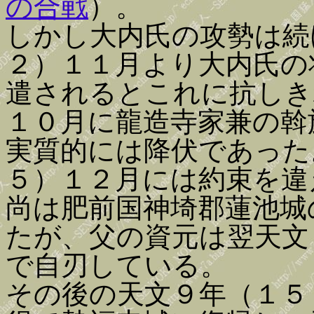
の合戦
）。
しかし大内氏の攻勢は続
２）１１月より大内氏の
遣されるとこれに抗しき
１０月に龍造寺家兼の斡
実質的には降伏であった
５）１２月には約束を違
尚は肥前国神埼郡蓮池城
たが、父の資元は翌天文
で自刃している。
その後の天文９年（１５