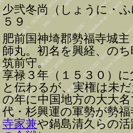
少弐冬尚（しょうに・ふ
５９
肥前国神埼郡勢福寺城主
師丸。初名を興経、のち
筑前守。
享禄３年（１５３０）に
と伝わるが、実権は未だ
の年に中国地方の大大名
代・杉興運の軍勢が勢福
寺家兼
や鍋島清久らの活