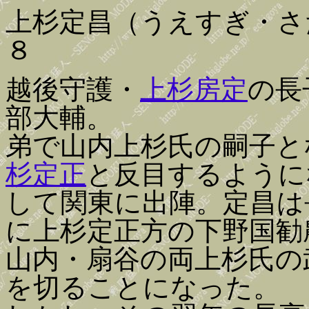
上杉定昌（うえすぎ・さ
８
越後守護・
上杉房定
の長
部大輔。
弟で山内上杉氏の嗣子と
杉定正
と反目するように
して関東に出陣。定昌は
に上杉定正方の下野国勧
山内・扇谷の両上杉氏の
を切ることになった。