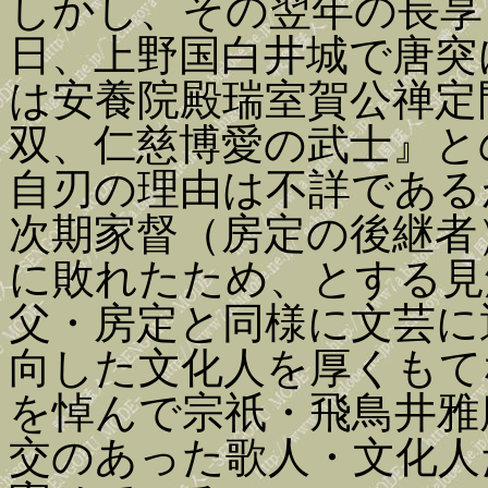
しかし、その翌年の長享
日、上野国白井城で唐突
は安養院殿瑞室賀公禅定
双、仁慈博愛の武士』と
自刃の理由は不詳である
次期家督（房定の後継者
に敗れたため、とする見
父・房定と同様に文芸に
向した文化人を厚くもて
を悼んで宗祇・飛鳥井雅
交のあった歌人・文化人