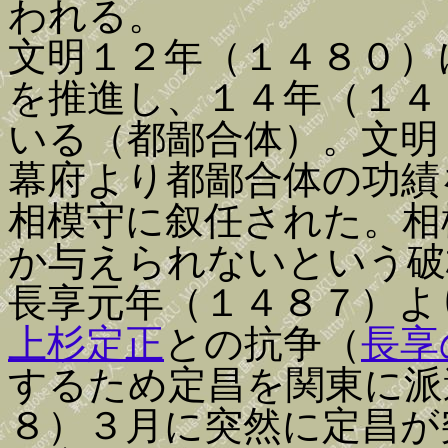
われる。
文明１２年（１４８０）
を推進し、１４年（１４
いる（都鄙合体）。文明
幕府より都鄙合体の功績
相模守に叙任された。相
か与えられないという破
長享元年（１４８７）よ
上杉定正
との抗争（
長享
するため定昌を関東に派
８）３月に突然に定昌が