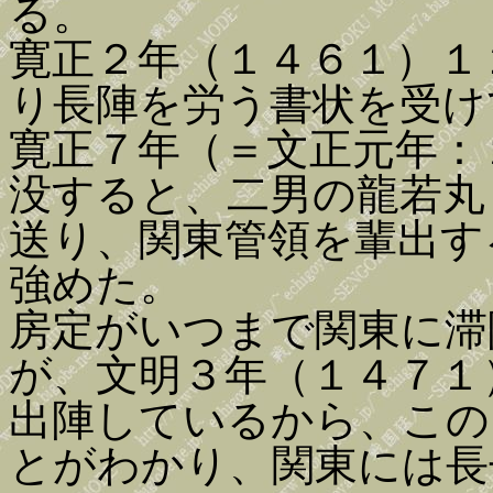
る。
寛正２年（１４６１）１
り長陣を労う書状を受け
寛正７年（＝文正元年：
没すると、二男の龍若丸
送り、関東管領を輩出す
強めた。
房定がいつまで関東に滞
が、文明３年（１４７１
出陣しているから、この
とがわかり、関東には長