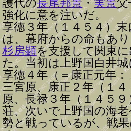
護代の
長尾邦景
・
実景
父
強化に意を注いだ。
享徳３年（１４５４）末
は、幕府からの命もあり
杉房顕
を支援して関東に
た。当初は上野国白井城
享徳４年（＝康正元年：
三宮原、康正２年（１４
原、長禄３年（１４５９
荘、次いで上野国の海老
勢と戦っているが、戦果