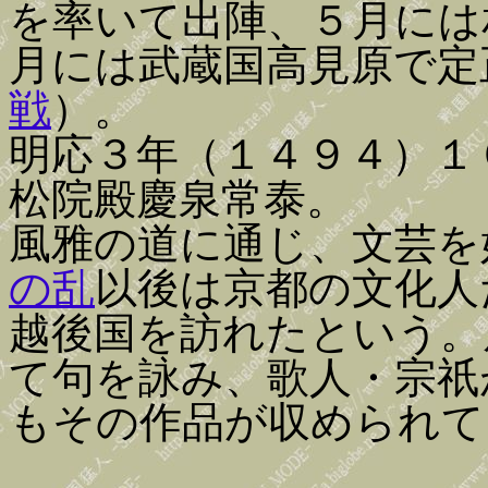
を率いて出陣、５月には
月には武蔵国高見原で定
戦
）。
明応３年（１４９４）１
松院殿慶泉常泰。
風雅の道に通じ、文芸を
の乱
以後は京都の文化人
越後国を訪れたという。
て句を詠み、歌人・宗祇
もその作品が収められて