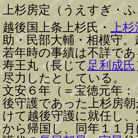
上杉房定（うえすぎ・ふ
越後国上条上杉氏・
上杉
助・民部大輔・相模守。
若年時の事績は不詳であ
寿王丸（長じて
足利成氏
尽力したとしている。
文安６年（＝宝徳元年：
後守護であった上杉房朝
けて越後守護に就任し、
から帰国し、同年１１月