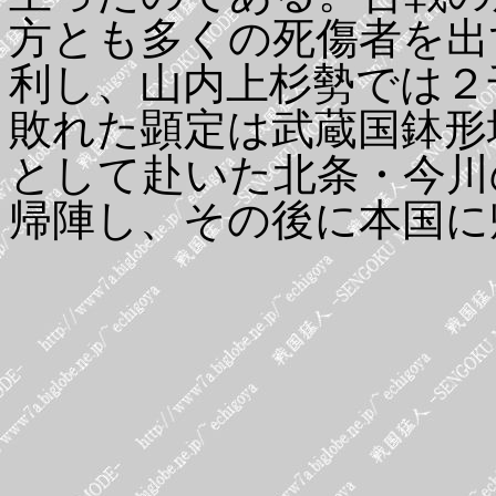
方とも多くの死傷者を出
利し、山内上杉勢では２
敗れた顕定は武蔵国鉢形
として赴いた北条・今川
帰陣し、その後に本国に