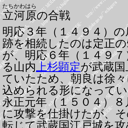
たちかわはら
立河原
の合戦
明応３年（１４９４）の
跡を相続したのは定正の
が、明応６年（１４９７
る山内
上杉顕定
が武蔵国
ていたため、朝良は徐々
込められる形になってい
永正元年（１５０４）８
に攻撃を仕掛けたが、そ
転じて武蔵国江戸城を攻