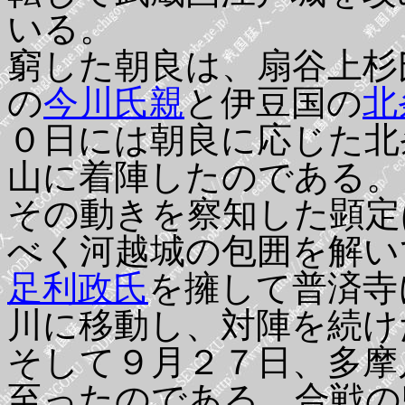
いる。
窮した朝良は、扇谷上杉
の
今川氏親
と伊豆国の
北
０日には朝良に応じた北
山に着陣したのである。
その動きを察知した顕定
べく河越城の包囲を解い
足利政氏
を擁して普済寺
川に移動し、対陣を続け
そして９月２７日、多摩
至ったのである。合戦の