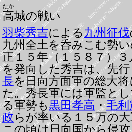
たか
高
城の戦い
羽柴秀吉
による
九州征伐
九州全土を呑みこむ勢い
正１５年（１５８７）３
を発向した秀吉は、先行
長
を日向方面軍の総大将
た。秀長軍には軍監とし
る軍勢も
黒田孝高
・
毛利
政
らが率いる１５万の大
この頃は日向国から侵攻