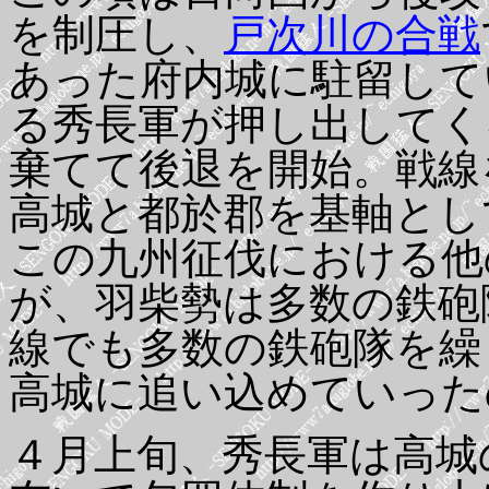
を制圧し、
戸次川の合戦
あった府内城に駐留して
る秀長軍が押し出してく
棄てて後退を開始。戦線
高城と都於郡を基軸とし
この九州征伐における他
が、羽柴勢は多数の鉄砲
線でも多数の鉄砲隊を繰
高城に追い込めていった
４月上旬、秀長軍は高城