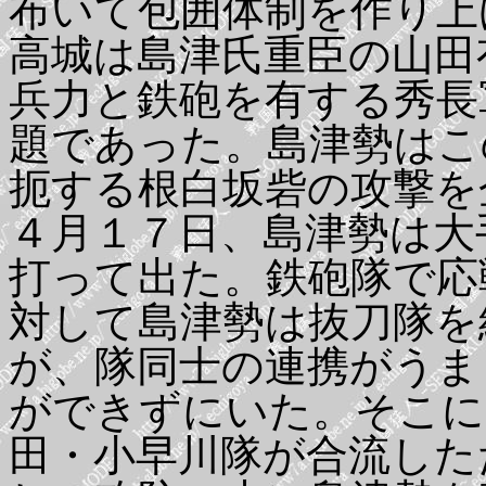
布いて包囲体制を作り上
高城は島津氏重臣の山田
兵力と鉄砲を有する秀長
題であった。島津勢はこ
扼する根白坂砦の攻撃を
４月１７日、島津勢は大
打って出た。鉄砲隊で応
対して島津勢は抜刀隊を
が、隊同士の連携がうま
ができずにいた。そこに
田・小早川隊が合流した