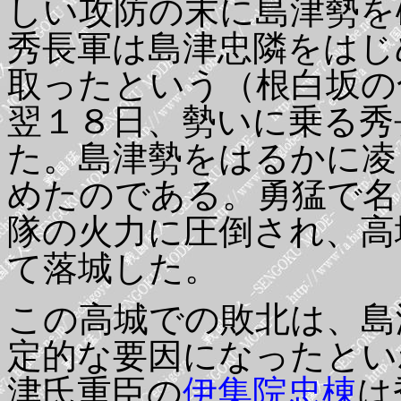
しい攻防の末に島津勢を
秀長軍は島津忠隣をはじ
取ったという（根白坂の
翌１８日、勢いに乗る秀
た。島津勢をはるかに凌
めたのである。勇猛で名
隊の火力に圧倒され、高
て落城した。
この高城での敗北は、島
定的な要因になったとい
津氏重臣の
伊集院忠棟
は