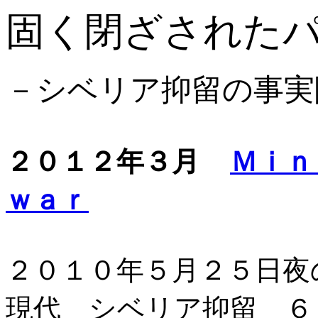
固く閉ざされた
－シベリア抑留の事実
２０１２年３月
Ｍｉｎ
ｗａｒ
２０１０年５月２５日夜
現代 シベリア抑留 ６