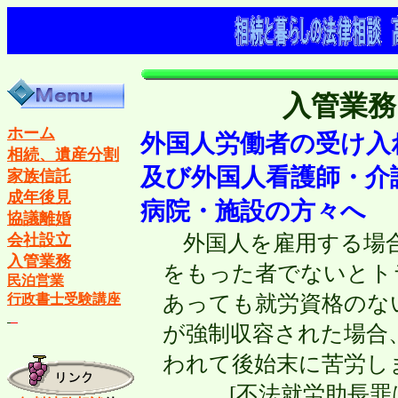
入管業務
ホーム
外国人労働者の受け入
相続、遺産分割
及び外国人看護師・介
家族信託
成年後見
病院・施設の方々へ
協議離婚
外国人を雇用する場
会社設立
入管業務
をもった者でないとト
民泊営業
あっても就労資格のない
行政書士受験講座
が強制収容された場合、
われて後始末に苦労し
[不法就労助長罪は3年