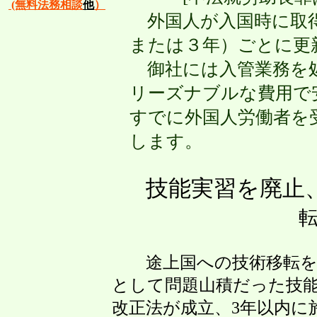
(無料法務相談
他
）
外国人が入国時に取得し
または３年）ごとに更
御社には入管業務を処
リーズナブルな費用で
すでに外国人労働者を受
します。
技能実習を廃止
途上国への技術移転を表
として問題山積だった技能
改正法が成立、3年以内に