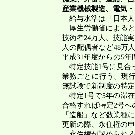
産業機械製造、電気・電
給与水準は「日本人と同
厚生労働省によると、日
技術者24万人、技能実習
人の配偶者など48万人
平成31年度からの5年間
特定技能1号に見合った
業務ごとに行う。現行の
無試験で新制度の特定1
特定1号で5年の滞在期
合格すれば特定2号への
「造船」など数業種に絞
更新の際、永住権の申
永住権が認められるた