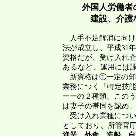
外国人労働者の
建設、介護など1
人手不足解消に向け、外
法が成立し、平成31年
資格だが、受け入れ企業
あるなど、運用には課
新資格は①一定の知識
業務につく「特定技能1
ーーの２種類。このうち
は妻子の帯同を認め、事
受け入れ業種について
としており、所管官庁ご
漁業、外食、造船、自動