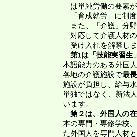
は単純労働の要素が
「育成就労」に制度変
また、「介護」分野は法
対応して介護人材の不
受け入れを解禁しま
第1は「技能実習生
本語能力のある外国人
各地の介護施設で
最長
施設が負担し、給与水準
単独ではなく、新法人
います。
第２は、外国人の
本の専門・専修学校、大
た外国人を専門人材とし