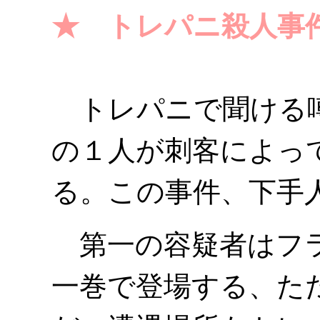
★ トレパニ殺人事
トレパニで聞ける噂
の１人が刺客によっ
る。この事件、下手
第一の容疑者はフラ
一巻で登場する、た