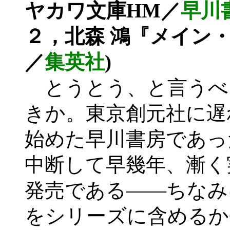
ヤカワ文庫HM／
早川
２，北森 鴻『メイン
／
集英社
)
とうとう、と言うべ
きか。東京創元社に遅
始めた早川書房であっ
中断して早幾年、漸く
発売である――ちなみ
をシリーズに含めるか