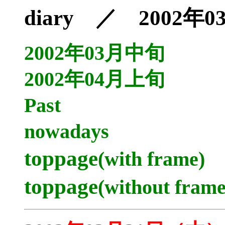
diary ／ 2002年
2002年03月中旬
2002年04月上旬
Past
nowadays
toppage
(with frame)
toppage
(without frame