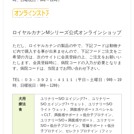
ボタン
ロイヤルカナンMシリーズ公式オンラインショップ
ただし、ロイヤルカナンの製品の中で、下記フードは動物ナ
ビ内で購入する事が出来ませんので、下記フードご注文をご
希望の方は、次のサイトに会員登録の上、ご注文をお願いい
たします。会員登録時に、病院コードの入力が必要となりま
す。病院コードは、当院までお問い合わせ下さい。
TEL：０３－３９２１－４１１１（平日～土曜日：9時～19
時、日曜祝日：9時～12時）
犬用
ユリナリーS/O エイジング7+ 、ユリナリー
療法
S/O エイジング7+ ウェット、ユリナリーS/O
食
ライト ウェット、満腹感サポートスペシャル
＋CLT、満腹感サポート＋低分子プロテイン、
ユリナリーS/O＋満腹感サポート、ユリナリー
S/O＋低分子プロテイン、腎臓サポート＋低分
子プロテイン、セレクトプロテイン（フィッ