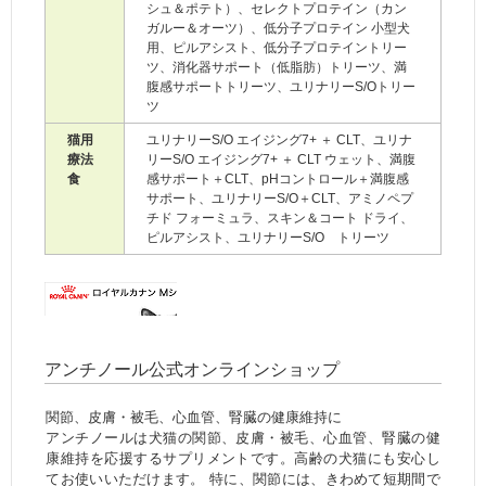
シュ＆ポテト）、セレクトプロテイン（カン
ガルー＆オーツ）、低分子プロテイン 小型犬
用、ピルアシスト、低分子プロテイントリー
ツ、消化器サポート（低脂肪）トリーツ、満
腹感サポートトリーツ、ユリナリーS/Oトリー
ツ
猫用
ユリナリーS/O エイジング7+ ＋ CLT、ユリナ
療法
リーS/O エイジング7+ ＋ CLT ウェット、満腹
食
感サポート＋CLT、pHコントロール＋満腹感
サポート、ユリナリーS/O＋CLT、アミノペプ
チド フォーミュラ、スキン＆コート ドライ、
ピルアシスト、ユリナリーS/O トリーツ
ボタン
アンチノール公式オンラインショップ
関節、皮膚・被毛、心血管、腎臓の健康維持に
アンチノールは犬猫の関節、皮膚・被毛、心血管、腎臓の健
康維持を応援するサプリメントです。高齢の犬猫にも安心し
てお使いいただけます。 特に、関節には、きわめて短期間で