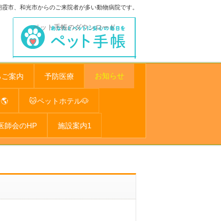
朝霞市、和光市からのご来院者が多い動物病院です。
ペット手帳のダウンロード
お知らせ
るご案内
予防医療
🌎
🐱ペットホテル🐶
医師会のHP
施設案内1