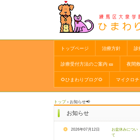
トップページ
治療方針
診
診療受付方法のご案内 🎫
夜間
🌻ひまわりブログ🌻
マイクロチ
トップ
›
お知らせ📢
お知らせ
2026年07月12日
お盆休みについ
て