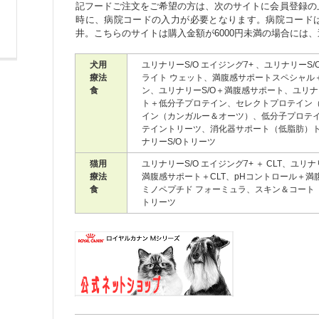
記フードご注文をご希望の方は、次のサイトに会員登録の
時に、病院コードの入力が必要となります。病院コードは、03
井。こちらのサイトは購入金額が6000円未満の場合には、
犬用
ユリナリーS/O エイジング7+ 、ユリナリーS/
療法
ライト ウェット、満腹感サポートスペシャル
食
ン、ユリナリーS/O＋満腹感サポート、ユリナ
ト＋低分子プロテイン、セレクトプロテイン
イン（カンガルー＆オーツ）、低分子プロテイ
テイントリーツ、消化器サポート（低脂肪）
ナリーS/Oトリーツ
猫用
ユリナリーS/O エイジング7+ ＋ CLT、ユリナリ
療法
満腹感サポート＋CLT、pHコントロール＋満腹
食
ミノペプチド フォーミュラ、スキン＆コート
トリーツ
ボタン