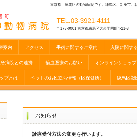
東京都 練馬区の動物病院です。練馬区、新座市、
TEL.03-3921-4111
〒178-0061 東京都練馬区大泉学園町4-21-8
療案内
アクセス
手術に関するご案内
入院に関す
救急病院との連携
輸血医療のお願い
オンラインショップ 
ップとは
ペットのお役立ち情報（区保健所）
練馬区獣
お知らせ
診療受付方法の変更を行います。