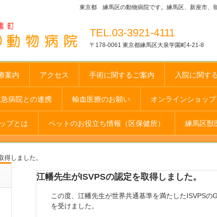
東京都 練馬区の動物病院です。練馬区、新座市、
TEL.03-3921-4111
〒178-0061 東京都練馬区大泉学園町4-21-8
療案内
アクセス
手術に関するご案内
入院に関す
救急病院との連携
輸血医療のお願い
オンラインショップ 
ップとは
ペットのお役立ち情報（区保健所）
練馬区獣
を取得しました。
江幡先生がISVPSの認定を取得しました。
この度、江幡先生が世界共通基準を満たしたISVPSのGeneral Pra
を受けました。