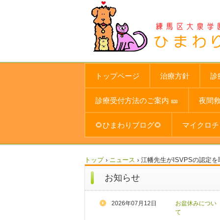
トップページ
治療方針
診
診療受付方法のご案内 🎫
夜間
🌻ひまわりブログ🌻
マイクロチ
トップ
›
ニュース
›
江幡先生がISVPSの認定
お知らせ
2026年07月12日
お盆休みについ
て