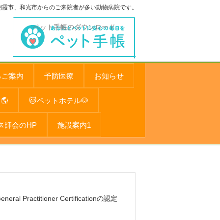
朝霞市、和光市からのご来院者が多い動物病院です。
ペット手帳のダウンロード
るご案内
予防医療
お知らせ
🌎
🐱ペットホテル🐶
医師会のHP
施設案内1
ctitioner Certificationの認定