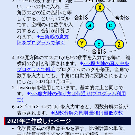
「1～6の数字を1回ずつ使
い、a～zの中に入れ、三
角形のどの辺の合計sも等
しくする」というパズル
です。空欄の○に数字を入
力すると、合計が計算さ
れます。
三角形の魔方
陣をプログラムで解く
3×3魔方陣のマスに1から9の数字を入力する毎に、縦
横斜の合計が計算されます。
3×3魔方陣の真ん中を
プログラムで解く
プログラムのバグを修正。全角で
数字を入力しても、半角に自動的に変換されるよう
にした。2021年11月20日。
JavaScriptを使用しています。基本的に上と同じで
す。
3×3魔方陣の作り方は何通り(プログラム利用
で)
２
aＸ
＋bＸ＋cのa,b,cを入力すると、因数分解の答が
表示されます。
因数分解の原則 最後は最低次数
2021年に作成したページ
化学反応式の係数はモルを表す、比例計算の単位、
モル計算で覚えておく事について解説します。