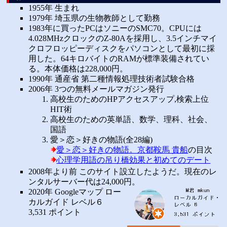
1955年 生まれ
1979年 埼玉県の生物教師として勤務
1983年に買ったPCはソニーのSMC70。CPUには
4.028MHzクロックのZ-80Aを採用し、3.5インチマイ
クロフロッピーディスクをパソコンとして最初に採
用した。64キロバイトのRAMが標準装備されてい
る。本体価格は228,000円。
1990年 通産省 第二種情報処理技術者試験合格
2006年 3つの無料メールマガジン発行
高校生のためのHPアクセスアップ,検索上位
HIT術
高校生のための英単語、数学、理科、社会、
国語
愛＞恋＞好きの物語(全28編)
愛＞恋＞好きの物語。京都鞍馬 貴船
の目次
心理学用語の吊り橋効果と初めてのデート
2008年より前 このサイト設立したようだ。現在のレ
ンタルサーバー代は24,000円。
2020年 Googleマップ ロー
カルガイド レベル６
3,531 ポイント