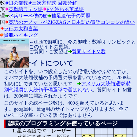
数
11の倍数
三次方程式 因数分解
英
英単語ラテン語
Eで終わる英単語
理
水兵リーベ僕の船
補足遺伝子の問題
国
英語のオノマトペZIGZAGと日本語の畳語コンコンの違い
ラ行の大和言葉
貴船ハイキング
←clickで鮮明に。今の趣味：数学オリンピックと
このサイトの更新。
ご質問・ご要望は
質問サイトM君
M君のサイトについて
このサイトを、いつ設立したのか記憶があやふやですが、
オバマ大統領候補の予備選の事を書いているので、2008年
初めにはできていたと思います。
アメリカ大統領選挙 特
別代議員は大統領予備選挙で選ばれない
。質問サイト M君
は、2006年に開設されたようです。
このサイトの総ページ数は、400を超えていると思いま
す。google用、bing用のサイトマップがありますが、全て
のページが載っている訳ではありません
趣味のプログラミングを使っているページ
星４程度です。レーザー
発射法を使って、盤面を