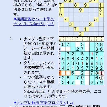
埋めてから、Naked Single
法を２回使って解けま
す。
初期配置がハート型の
ナンプレ Naked Single法
ナンプレ盤面の下
の数字(1～9)を押す
と、
レーザー発射
法
が自動表示され
ます。
クリックしたマス
の
候補数字
が表示
されます。
一つの数字しか入
らないマスの
座標
が表示されます。
Naked Single。行き詰まった時の奥の手。ニコ
リではマスミと呼びます。
ナンプレ解法 支援プログラムjava