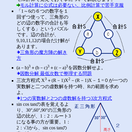
モル計算に公式は必要ない。比例計算で苦手克服
「1～6の６つの数字を１
回ずつ使って、三角形の
どの辺の数字の合計も等
しくする」というパズル
です。辺の合計が、
9,10,11,12の場合だけ解が
あります。
三角形の魔方陣の解き
方
3
3
3
(a－b)
＋(b－c)
＋(c－a)
を因数分解せよ。
因数分解 最低次数で整理する問題
3
2
三次方程式 X
＋(R－1)X
－(R－1)X－１=０が一つの
実数解と二つの虚数解を持つ時、Rの範囲を求め
よ。
1つの実数解と2つの虚数解を持つ3次方程式
sin cos tanの表を覚えるよ
り、30°,60°,90°の三角形の
辺の比が、1：2：ルート3
になる事の方が重要。1：
2：√3から、sin cos tanの