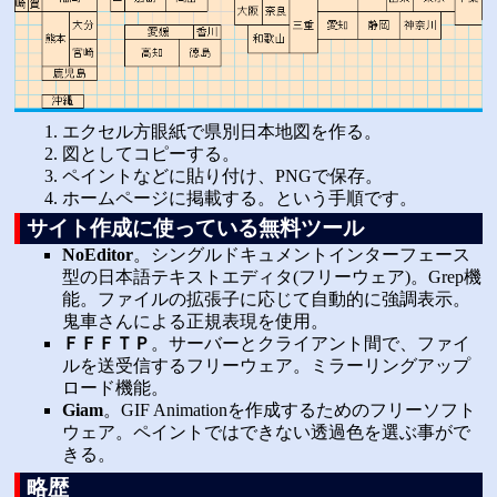
エクセル方眼紙で県別日本地図を作る。
図としてコピーする。
ペイントなどに貼り付け、PNGで保存。
ホームページに掲載する。という手順です。
サイト作成に使っている無料ツール
NoEditor
。シングルドキュメントインターフェース
型の日本語テキストエディタ(フリーウェア)。Grep機
能。ファイルの拡張子に応じて自動的に強調表示。
鬼車さんによる正規表現を使用。
ＦＦＦＴＰ
。サーバーとクライアント間で、ファイ
ルを送受信するフリーウェア。ミラーリングアップ
ロード機能。
Giam
。GIF Animationを作成するためのフリーソフト
ウェア。ペイントではできない透過色を選ぶ事がで
きる。
略歴