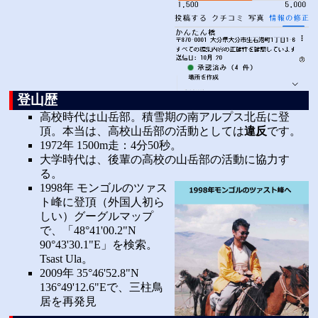
登山歴
高校時代は山岳部。積雪期の南アルプス北岳に登
頂。本当は、高校山岳部の活動としては
違反
です。
1972年 1500m走：4分50秒。
大学時代は、後輩の高校の山岳部の活動に協力す
る。
1998年 モンゴルのツァス
ト峰に登頂（外国人初ら
しい）
グーグルマップ
で、「48°41'00.2"N
90°43'30.1"E」を検索。
Tsast Ula。
2009年 35°46'52.8"N
136°49'12.6"Eで、三柱鳥
居を再発見