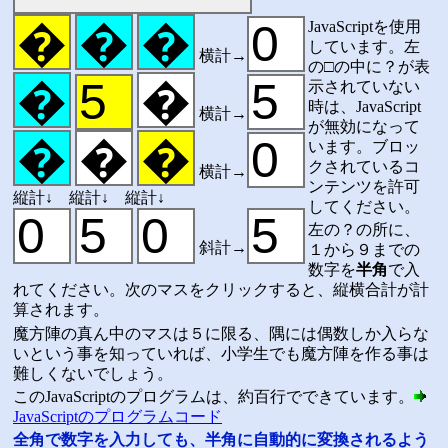
JavaScriptを使用
しています。左
横計→
の□の中に？が表
示されていない
時は、JavaScript
横計→
が無効になって
います。ブロッ
クされているコ
横計→
ンテンツを許可
縦計↓ 縦計↓ 縦計↓
してください。
左の？の所に、
斜計→
１から９までの
数字を
半角
で入
れてください。次のマスをクリックすると、縦横合計が計
算されます。
魔方陣の真ん中のマスは５に限る、隅には偶数しか入らな
いという事を知っていれば、小学生でも魔方陣を作る事は
難しくないでしょう。
このJavaScriptのプログラムは、約百行でできています。
JavaScriptのプログラムコード
全角で数字を入力しても、半角に自動的に変換されるよう