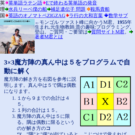
英
英単語ラテン語
Eで終わる英単語の発音
理
水兵リーベ僕の船
補足遺伝子 問題
鞍馬貴船
国
英語のオノマトペZIGZAG
ラ行の大和言葉
数学サブ
←モンゴル ツァスト峰に向かうM君。
1955
年
生まれ,元生物教師,昔の趣味:プログラミング,
登山。ご質問・ご要望は
質問サイトM君
。
著者M君とは
3×3魔方陣の真ん中は５をプログラムで自
動に解く
魔方陣の解き方を右図を参考に説
明します。真ん中は５で隅は偶数
になります。
１から９までの合計は４
５。
１列の合計は１５。
魔方陣の真ん中は５に限
る。隅は偶数に限るという
のが解き方の
コ
ツ
。”隅”と”偶”が似ていると、こじつけで覚えれば