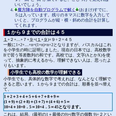
いいでしょう。
魔方陣を自動プログラムで解く
(おまけ)すでに、
５は入っています。残りの８マスに数字を入力して
いくと、プログラムが縦・横・斜めの合計を計算し
てくれます。
１から９までの合計は４５
１
+２+…+７+
９
=(
１
+
９
)×９÷２=４５
一般に1+2+…+n=(1+n)×n÷2となりますが、パスカルはこれ
を小学生の時に証明しました。現在の日本では、高校数学
Bで習う等差数列の和です。高校では、文字(AとかX)を使
って、抽象的に考えるから、理解できない人は、思ったよ
りもいます。
小学生でも高校の数学が理解できる
小学生でも、具体的な数字で考えれば、なんとなく理解で
きると思います。１から９までの合計は、順番を並べ替え
て、
1＋2＋3＋4＋5＋6＋7＋8＋9＝
(1＋9)＋(2＋8)＋(3＋7)＋(4＋6)＋5＝
10×4＋10×0．5＝10×4．5＝45となります。
これは、結局、(最初の1＋最後の9)×(数字の個数 9)÷２とい