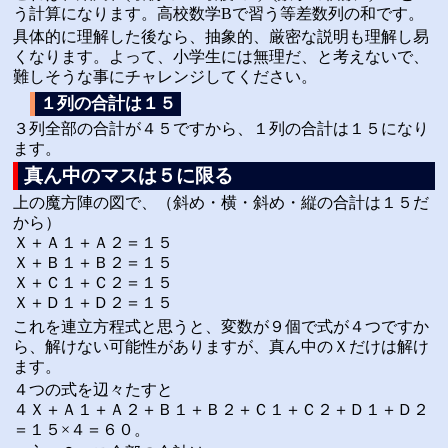
う計算になります。高校数学Bで習う等差数列の和です。
具体的に理解した後なら、抽象的、厳密な説明も理解し易
くなります。よって、小学生には無理だ、と考えないで、
難しそうな事にチャレンジしてください。
１列の合計は１５
３列全部の合計が４５ですから、１列の合計は１５になり
ます。
真ん中のマスは５に限る
上の魔方陣の図で、（斜め・横・斜め・縦の合計は１５だ
から）
Ｘ＋Ａ１＋Ａ２＝１５
Ｘ＋Ｂ１＋Ｂ２＝１５
Ｘ＋Ｃ１＋Ｃ２＝１５
Ｘ＋Ｄ１＋Ｄ２＝１５
これを連立方程式と思うと、変数が９個で式が４つですか
ら、解けない可能性がありますが、真ん中のＸだけは解け
ます。
４つの式を辺々たすと
４Ｘ＋Ａ１＋Ａ２＋Ｂ１＋Ｂ２＋Ｃ１＋Ｃ２＋Ｄ１＋Ｄ２
＝１５×４＝６０。