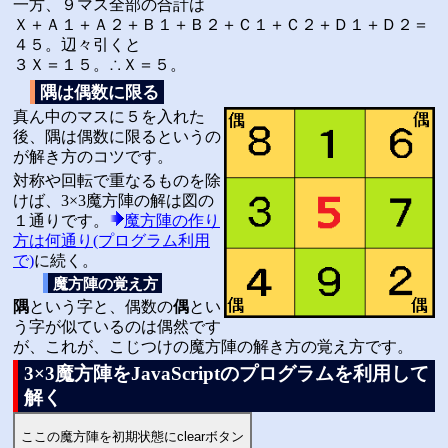
一方、９マス全部の合計は
Ｘ＋Ａ１＋Ａ２＋Ｂ１＋Ｂ２＋Ｃ１＋Ｃ２＋Ｄ１＋Ｄ２＝
４５。辺々引くと
３Ｘ＝１５。∴Ｘ＝５。
隅は偶数に限る
真ん中のマスに５を入れた
後、隅は偶数に限るというの
が解き方のコツです。
対称や回転で重なるものを除
けば、3×3魔方陣の解は図の
１通りです。
魔方陣の作り
方は何通り(プログラム利用
で)
に続く。
魔方陣の覚え方
隅
という字と、偶数の
偶
とい
う字が似ているのは偶然です
が、これが、こじつけの魔方陣の解き方の覚え方です。
3×3魔方陣をJavaScriptのプログラムを利用して
解く