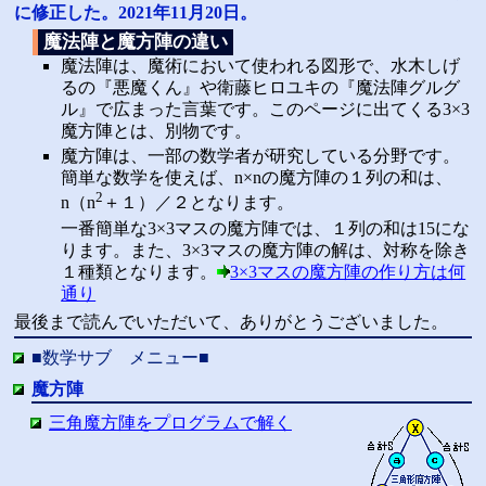
に修正した。2021年11月20日。
魔法陣と魔方陣の違い
魔法陣は、魔術において使われる図形で、水木しげ
るの『悪魔くん』や衛藤ヒロユキの『魔法陣グルグ
ル』で広まった言葉です。このページに出てくる3×3
魔方陣とは、別物です。
魔方陣は、一部の数学者が研究している分野です。
簡単な数学を使えば、n×nの魔方陣の１列の和は、
2
n（n
＋１）／２となります。
一番簡単な3×3マスの魔方陣では、１列の和は15にな
ります。また、3×3マスの魔方陣の解は、対称を除き
１種類となります。
3×3マスの魔方陣の作り方は何
通り
最後まで読んでいただいて、ありがとうございました。
■数学サブ メニュー■
魔方陣
三角魔方陣をプログラムで解く