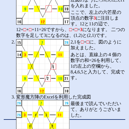
を入れました。
ここで、左上の六芒星の
頂点の数字
3
に注目しま
す。12と11の辺で、
12+
□
+
□
+11=26ですから、
□
+
□
=
3
になります。 二つの
数字を足して3になるのは、(1,2)と(2,1)です。
2,1を
□
+
□
に、図のように
加えました。
あとは、直線上の４個の
数字の和=26を利用して、
1の左上の空欄から、
8,4,6,5と入力して、完成で
す。
変形魔方陣のExcelを利用した完成図
最後まで読んでいただい
て、ありがとうございま
した。