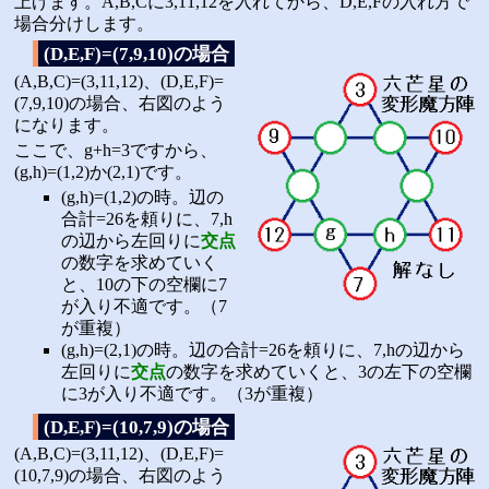
上げます。A,B,Cに3,11,12を入れてから、D,E,Fの入れ方で
場合分けします。
(D,E,F)=(7,9,10)の場合
(A,B,C)=(3,11,12)、(D,E,F)=
(7,9,10)の場合、右図のよう
になります。
ここで、g+h=3ですから、
(g,h)=(1,2)か(2,1)です。
(g,h)=(1,2)の時。辺の
合計=26を頼りに、7,h
の辺から左回りに
交点
の数字を求めていく
と、10の下の空欄に7
が入り不適です。（7
が重複）
(g,h)=(2,1)の時。辺の合計=26を頼りに、7,hの辺から
左回りに
交点
の数字を求めていくと、3の左下の空欄
に3が入り不適です。（3が重複）
(D,E,F)=(10,7,9)の場合
(A,B,C)=(3,11,12)、(D,E,F)=
(10,7,9)の場合、右図のよう