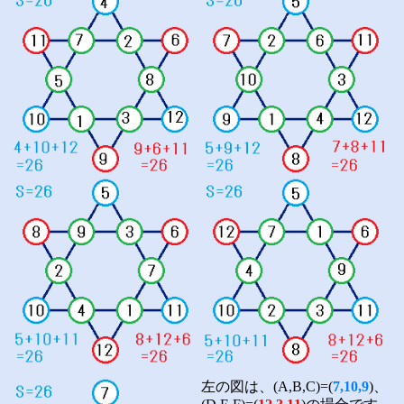
左の図は、(A,B,C)=(
7,10,9
)、