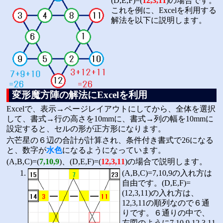
(D,E,F)=(
12,3,11
)の場合です。
これを例に、Excelを利用する
解法を以下に説明します。
変形魔方陣の解法にExcelを利用
Excelで、表示→ページレイアウトにしてから、全体を選択
して、書式→行の高さを10mmに、書式→列の幅を10mmに
設定すると、セルの形が正方形になります。
六芒星の６辺の合計が計算され、条件付き書式で26になる
と、数字が
水色
になるようになっています。
(A,B,C)=(
7,10,9
)、(D,E,F)=(
12,3,11
)の場合で説明します。
(A,B,C)=7,10,9の入れ方は
自由です。(D,E,F)=
(12,3,11)の入れ方は、
12,3,11の順列なので６通
りです。６通りの中で、
左図のように7,10,9,12,3,11