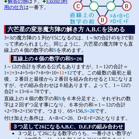
解答の例
は下。
Excelの利
用の仕方
は一番下。
六芒星の変形魔方陣の解き方 A,B,Cを決める
3×3の魔方陣の１列が15になるのは、1～9の合計45を3で割
って求められました。同じように、六芒星の魔方陣でも直
線上の４個の数字の和
S
を求めます。
直線上の４個の数字の和S=26
1～12の合計を求める公式もありますが、1～12の合計＝
1
+
2
+3+4+5+6+7+8+9+10+
11
+
12
です。この級数の最初と最
後、２番目と最後から２番目を組み合わせると13になりま
すが、その組み合わせは６組あります。よって、1～12の
合計＝13×6＝78です。
直線上の４個の数字の和
S
を６本分足すと、それぞれの数
字は２回ずつ足す事になり、６本分の和＝1～12の合計
×2=78×2=156です。つまり、6S=156,
S=26
です。
付け加えた条件は、A+B+C=26、D+E+F=26となります。
３つ足して26になるA,B,C、D,E,Fの組み合わせ
３つ足して26になる数字のうち、一番小さい数字が