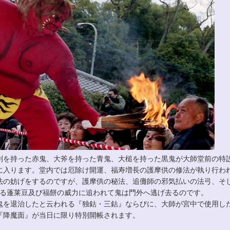
を持った赤鬼、大斧を持った青鬼、大槌を持った黒鬼が大師堂前の特
に入ります。堂内では厄除け開運、福寿増長の護摩供の修法が執り行わ
法の妨げをするのですが、護摩供の秘法、追儺師の邪気払いの法弓、そ
る蓬莱豆及び福餅の威力に追われて鬼は門外へ逃げ去るのです。
鬼を退治したと云われる『独鈷・三鈷』ならびに、大師が宮中で使用し
『降魔面』が当日に限り特別開帳されます。