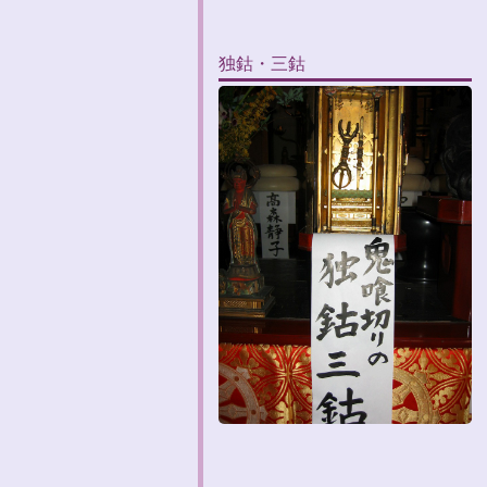
独鈷・三鈷