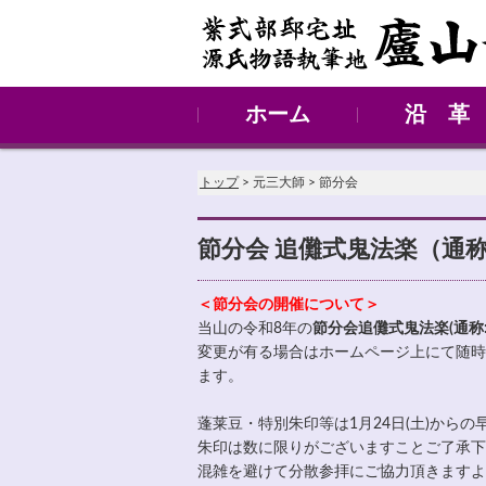
ホーム
沿 革
略 史
境 内
御土居
トップ
> 元三大師 > 節分会
節分会 追儺式鬼法楽（通
＜節分会の開催について＞
当山の令和8年の
節分会追儺式鬼法楽(通称
変更が有る場合はホームページ上にて随時
ます。
蓬莱豆・特別朱印等は1月24日(土)から
朱印は数に限りがございますことご了承下
混雑を避けて分散参拝にご協力頂きますよ