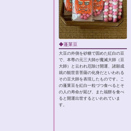
◆蓬莱豆
大豆の外側を砂糖で固めた紅白の豆
で、本尊の元三大師が魔滅大師（豆
大師）と云われ厄除け開運、諸願成
就の観世音菩薩の化身だといわれる
その豆大師を表現したものです。こ
の蓬莱豆を紅白一粒づつ食べるとそ
の人の寿命が延び、また福餅を食べ
ると開運出世するといわれていま
す。