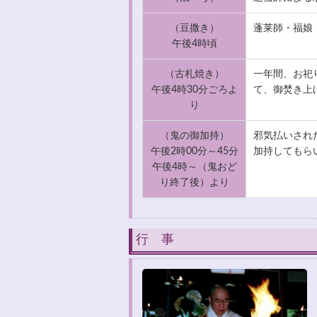
（豆撒き）
蓬莱師・福娘
午後4時頃
（古札焼き）
一年間、お祀
午後4時30分ごろよ
て、御焚き上
り
（鬼の御加持）
邪気払いされ
午後2時00分～45分
加持してもら
午後4時～（鬼おど
り終了後）より
行 事