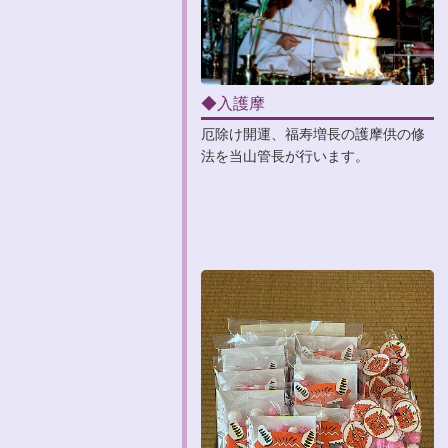
◆入護摩
厄除け開運、福寿増長の護摩供の修
法を当山管長が行います。