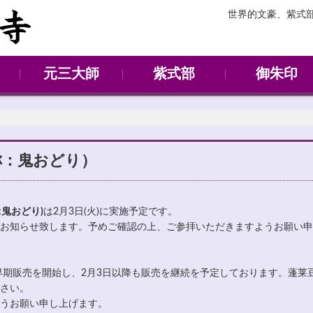
世界的文豪、紫式
元三大師
紫式部
御朱印
元三大師堂
節分会
紫式部
源氏庭
称：鬼おどり）
:鬼おどり)
は2月3日(火)に実施予定です。
お知らせ致します。予めご確認の上、ご参拝いただきますようお願い申
の早期販売を開始し、2月3日以降も販売を継続を予定しております。蓬莱
さい。
うお願い申し上げます。