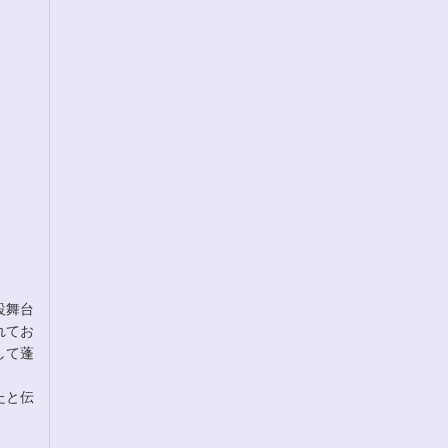
設舞台
れてお
して蓬
たと伝