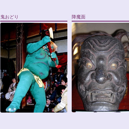
鬼おどり
降魔面