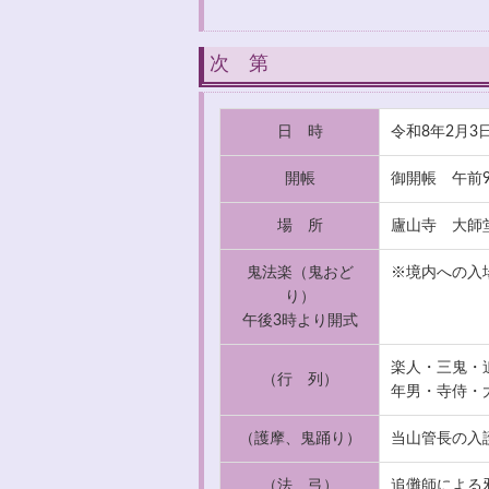
次 第
日 時
令和8年2月3
開帳
御開帳 午前
場 所
廬山寺 大師
鬼法楽（鬼おど
※境内への入
り）
午後3時より開式
楽人・三鬼・
（行 列）
年男・寺侍・
（護摩、鬼踊り）
当山管長の入
（法 弓）
追儺師による