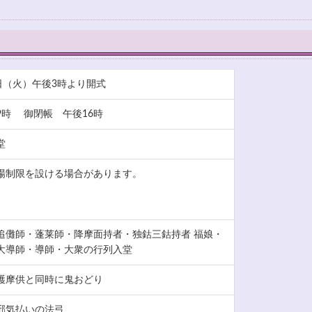
日（火）午後3時より開式
9時 御閉帳 午後16時
堂
場制限を設ける場合があります。
追儺師・蓬莱師・降摩面持者・独鈷三鈷持者 福娘・
大導師・導師・大衆の行列入堂
護摩供と同時に鬼おどり
邪気払いの法弓