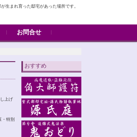
部が生まれ育った邸宅があった場所です。
お問合せ
お問合せ
写経体験
おすすめ
し上げ
豆・特別