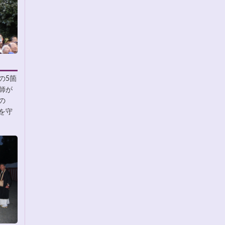
の5箇
師が
の
を守