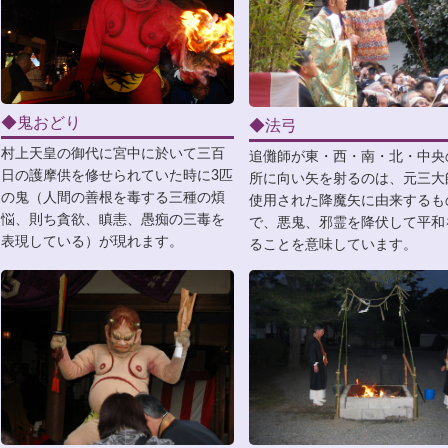
◆鬼おどり
◆法弓
村上天皇の御代に宮中に於いて三百
追儺師が東・西・南・北・中央
日の護摩供を修せられていた時に3匹
所に向い矢を射るのは、元三大
の鬼（人間の善根を毒する三種の煩
使用された降魔矢に由来するも
悩、則ち貪欲、瞋恚、愚痴の三毒を
で、悪鬼、邪霊を降伏して平和
表現している）が現れます。
ることを意味しています。