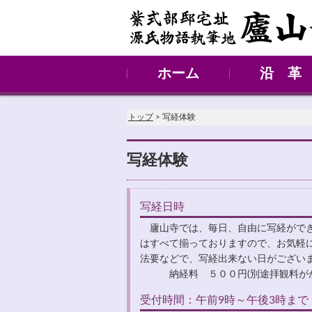
ホーム
沿 革
略 史
境 内
御土居
トップ
> 写経体験
写経体験
写経日時
廬山寺では、毎日、自由に写経ができ
はすべて揃っておりますので、お気軽
法要などで、写経出来ない日がござい
納経料 ５００円(別途拝観料がか
受付時間：午前9時～午後3時まで