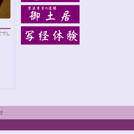
ででし
せ