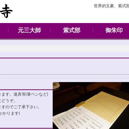
世界的文豪、紫式
元三大師
紫式部
御朱印
元三大師堂
節分会
紫式部
源氏庭
ます。道具等(筆ペンなど)
にどうぞ。
ますのでご了承下さい。
かります)