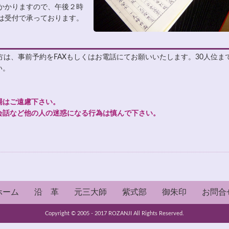
度かかりますので、午後２時
は受付で承っております。
方は、事前予約をFAXもしくはお電話にてお願いいたします。30人位ま
い。
場はご遠慮下さい。
会話など他の人の迷惑になる行為は慎んで下さい。
ホーム
沿 革
元三大師
紫式部
御朱印
お問合
Copyright © 2005 - 2017 ROZANJI All Rights Reserved.