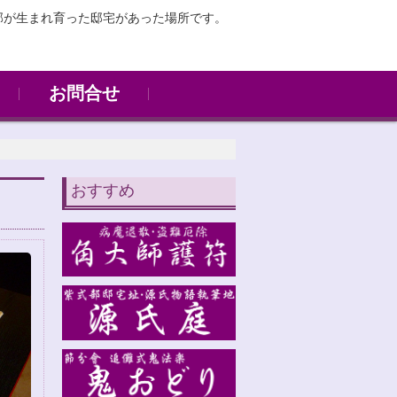
部が生まれ育った邸宅があった場所です。
お問合せ
お問合せ
写経体験
おすすめ