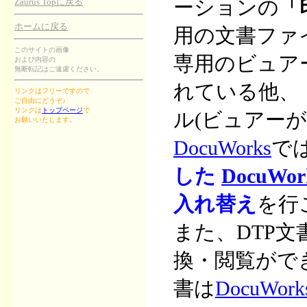
ーションの
「
Zaurus Topに戻る
ホームに戻る
用の文書ファ
このサイトの画像
専用のビュア
および内容の
無断転記はご遠慮ください。
れている他、
リンクはフリーですので
ご自由にどうぞ♪
リンクは
トップページ
で
ル(ビュアー
お願いいたします。
DocuWorks
で
した
DocuWo
入れ替え
を行
また、DTP
換・閲覧がで
書は
DocuWor