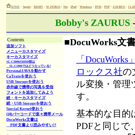
HOME
/
Apple
/
X01HT
/
W-ZERO3
/
Net
/
iPod
/
Windows
/
DVD
/
PSP
/
ZAURUS
/
CLI
Bobby's ZAURUS
Contents
■DocuWork
追加ソフト
メニューカスタマイズ
「DocuWorks
キーカスタマイズ
SL-C3000のHDD部は
SL-C1000ではどうなっている?
ロックス社
の
PersonalJAVAを動かす
CaTrainを使おう
ル変換・管理
USB Storageを使おう
赤外線で携帯の写真を受信
フォントを追加してみよう
す。
続・キーカスタマイズ
続・USB Storageを使おう
Special Kernel使おう
基本的な目的はA
QRバーコードで楽々携帯メール
DocuWorks文書は
PDFと同じで
PDF文書より読みやすい!?