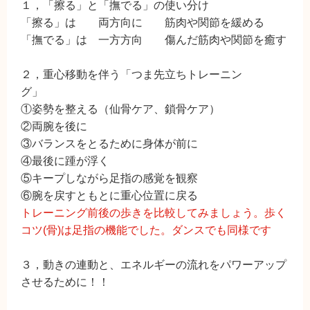
１，「擦る」と「撫でる」の使い分け
「擦る」は 両方向に 筋肉や関節を緩める
「撫でる」は 一方方向 傷んだ筋肉や関節を癒す
２，重心移動を伴う「つま先立ちトレーニン
グ」
①姿勢を整える（仙骨ケア、鎖骨ケア）
②両腕を後に
③バランスをとるために身体が前に
④最後に踵が浮く
⑤キープしながら足指の感覚を観察
⑥腕を戻すともとに重心位置に戻る
トレーニング前後の歩きを比較してみましょう。歩く
コツ(骨)は足指の機能でした。ダンスでも同様です
３，動きの連動と、エネルギーの流れをパワーアップ
させるために！！