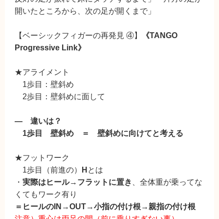
開いたところから、次の足が開くまで」
【ベーシックフィガーの再発見 ④】
《TANGO
Progressive Link》
★アライメント
1歩目：壁斜め
2歩目：壁斜めに面して
― 違いは？
1歩目 壁斜め ＝ 壁斜めに向けてと考える
★フットワーク
1歩目（前進の）
H
とは
・
実際はヒール→フラットに置き
、全体重が乗ってな
くてもワーク有り
＝ヒールのIN→OUT→小指の付け根→親指の付け根
注意）重心は両足の間（前に乗りすぎない事）