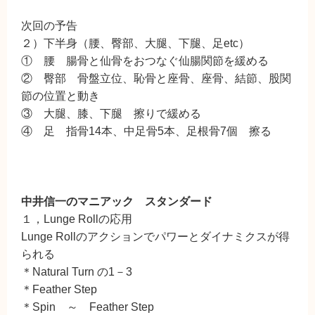
次回の予告
２）下半身（腰、臀部、大腿、下腿、足etc）
① 腰 腸骨と仙骨をおつなぐ仙腸関節を緩める
② 臀部 骨盤立位、恥骨と座骨、座骨、結節、股関
節の位置と動き
③ 大腿、膝、下腿 擦りで緩める
④ 足 指骨14本、中足骨5本、足根骨7個 擦る
中井信一のマニアック スタンダード
１，Lunge Rollの応用
Lunge Rollのアクションでパワーとダイナミクスが得
られる
＊Natural Turn の1－3
＊Feather Step
＊Spin ～ Feather Step