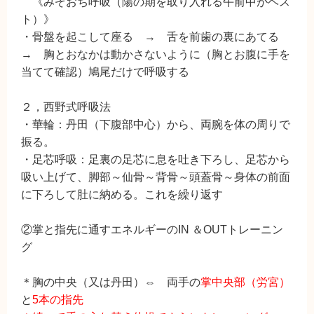
《みぞおち呼吸（陽の期を取り入れる午前中がベス
ト）》
・骨盤を起こして座る → 舌を前歯の裏にあてる
→ 胸とおなかは動かさないように（胸とお腹に手を
当てて確認）鳩尾だけで呼吸する
２，西野式呼吸法
・華輪：丹田（下腹部中心）から、両腕を体の周りで
振る。
・足芯呼吸：足裏の足芯に息を吐き下ろし、足芯から
吸い上げて、脚部～仙骨～背骨～頭蓋骨～身体の前面
に下ろして肚に納める。これを繰り返す
②掌と指先に通すエネルギーのIN ＆OUTトレーニン
グ
＊胸の中央（又は丹田）⇔ 両手の
掌中央部（労宮）
と
5本の指先