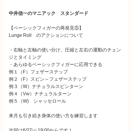
中井信一のマニアック スタンダード
【ベーシックフィガーの再発見⑤】
Lunge Roll のアクションについて
・右軸と左軸の使い分け、圧縮と左右の運動のチェン
ジとタイミング
・あらゆるベーシックフィガーに応用できる
例１（F）フェザーステップ
例２（F）スピン～フェザーステップ
例３（W）ナチュラルスピンターン
例４（Vw）ナチュラルターン
例５（W) シャッセロール
来月も引き続き身体の使い方を練習します
次回は6/27㈯ 19:00からです！