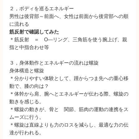
２，ボディを巡るエネルギー
男性は後背部～前面へ、女性は前面から後背部への順
に流れる
筋反射で確認してみた
＊筋反射 ＝ O―リング、三角筋を使う腕上げ、親
指と中指合わせ等
３，身体動作とエネルギーの流れは螺旋
身体構造と螺旋
＊分かりやすい体験として、踵からつま先への重心移
動で、膝の向は？
＊体幹から肩、腕へとエネルギーが伝わる際、螺旋の
動きを感じる。
＊螺旋の動きが、骨と 関節、筋肉の運動の連携をス
ムーズに行う。
＊螺旋は直線よりも力のロスを減らし、最適な力の伝
達が行われる。