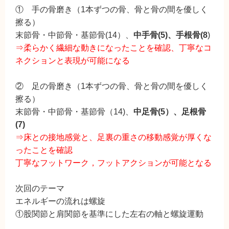
① 手の骨磨き（1本ずつの骨、骨と骨の間を優しく
擦る）
末節骨・中節骨・基節骨(14）、
中手骨(5)、手根骨(8
)
⇒柔らかく繊細な動きになったことを確認、丁寧なコ
ネクションと表現が可能になる
② 足の骨磨き（1本ずつの骨、骨と骨の間を優しく
擦る）
末節骨・中節骨・基節骨（14)、
中足骨(5）、足根骨
(7)
⇒床との接地感覚と、足裏の重さの移動感覚が厚くな
ったことを確認
丁寧なフットワーク，フットアクションが可能となる
次回のテーマ
エネルギーの流れは螺旋
①股関節と肩関節を基準にした左右の軸と螺旋運動