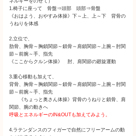
ネルギーをのせて）
1.椅子に座って 骨盤⇒頭部 頭部⇒骨盤
《おはよう、おやすみ体操》下～上、上～下 背骨の
うねりを体感
2.立位で、
肋骨、胸骨～胸鎖関節～鎖骨～肩鎖関節～上腕～肘関
節～前腕～手、指先
《ここからクルン体操》 肘、肩関節の廻旋運動
3.重心移動も加えて、
背骨、胸骨～胸鎖関節～鎖骨～肩鎖関節～上腕～肘関
節～前腕～手、指先
《ちょっと奥さん体操》背骨のうねりと鎖骨、肩
関節、腕の動きへ
呼吸とエネルギーのIN&OUTも加えてみよう。
4.ラテンダンスのフィガーで自然にフリーアームの動