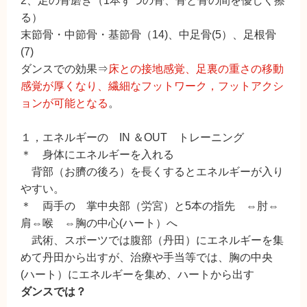
2、足の骨磨き（1本ずつの骨、骨と骨の間を優しく擦
る）
末節骨・中節骨・基節骨（14)、中足骨(5）、足根骨
(7)
ダンスでの効果⇒
床との接地感覚、足裏の重さの移動
感覚が厚くなり、繊細なフットワーク，フットアクシ
ョンが可能となる
。
１，エネルギーの IN ＆OUT トレーニング
＊ 身体にエネルギーを入れる
背部（お臍の後ろ）を長くするとエネルギーが入り
やすい。
＊ 両手の 掌中央部（労宮）と5本の指先 ⇔肘⇔
肩⇔喉 ⇔胸の中心(ハート）へ
武術、スポーツでは腹部（丹田）にエネルギーを集
めて丹田から出すが、治療や手当等では、胸の中央
(ハート）にエネルギーを集め、ハートから出す
ダンスでは？