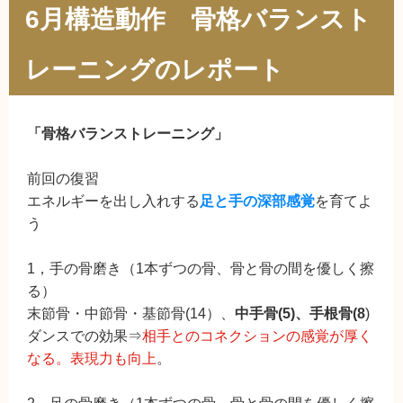
6月構造動作 骨格バランスト
レーニングのレポート
「骨格バランストレーニング」
前回の復習
エネルギーを出し入れする
足と手の深部感覚
を育てよ
う
1，手の骨磨き（1本ずつの骨、骨と骨の間を優しく擦
る）
末節骨・中節骨・基節骨(14）、
中手骨(5)、手根骨(8
)
ダンスでの効果⇒
相手とのコネクションの感覚が厚く
なる。表現力も向上
。