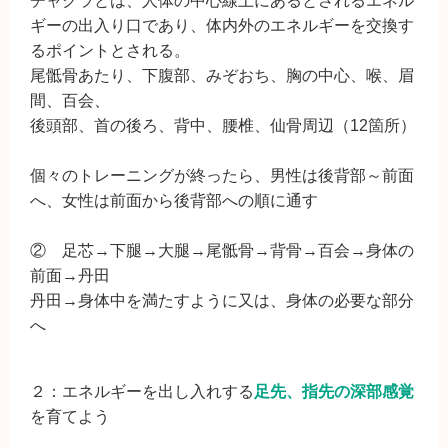
チャクラとは、人体の中心線上にあるとされるエネル
ギーの出入り口であり、体内外のエネルギーを交換す
るポイントとされる。
尾骶骨あたり、下腹部、みぞおち、胸の中心、喉、眉
間、百会、
後頭部、首の後ろ、背中、腰椎、仙骨周辺（12箇所）
個々のトレーニングが終ったら、男性は後背部～前面
へ、女性は前面から後背部への順に通す
② 足芯→下腿→大腿→尾骶骨→背骨→百会→身体の
前面→丹田
丹田→身体中を満たすように又は、身体の必要な部分
へ
２：エネルギーを出し入れする
足先、指先の深部感覚
を育てよう