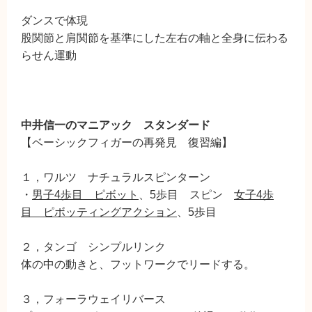
ダンスで体現
股関節と肩関節を基準にした左右の軸と全身に伝わる
らせん運動
中井信一のマニアック スタンダード
【ベーシックフィガーの再発見 復習編】
１，ワルツ ナチュラルスピンターン
・
男子4歩目 ピボット
、5歩目 スピン
女子4歩
目 ピボッティングアクション
、5歩目
２，タンゴ シンプルリンク
体の中の動きと、フットワークでリードする。
３，フォーラウェイリバース