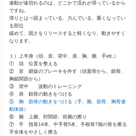
連動が途切れるのは、どこかで流れが滞っているから
ですね。
滞りとは⇒固まっている、力んでいる、重くなってい
る部位
緩めて、固さをリリースすると軽くなり、動きやすく
なります。
１）上半身（頭、首、背中、肩、胸、腕、手etc.）
① 頭 位置を整える
② 首 廻旋のブレーキを外す（頭蓋骨から、鎖骨、
胸鎖関節から）
③ 背中 波動のトレーニング
④ 肩 鎖骨の動きをつける
⑤ 胸 肋骨の動きをつける（手、腕、肋骨、胸骨連
動体操）
⑥ 腕 上腕、肘関節、前腕の擦り
⑦ 手 指骨14本、中手骨5本、手根骨7個の骨を擦る
手全体をやさしく擦る