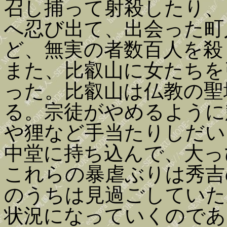
召し捕って射殺したり、
へ忍び出て、出会った町
ど、無実の者数百人を殺
また、比叡山に女たちを
った。比叡山は仏教の聖
る。宗徒がやめるように
や狸など手当たりしだい
中堂に持ち込んで、大っ
これらの暴虐ぶりは秀吉
のうちは見過ごしていた
状況になっていくのであ