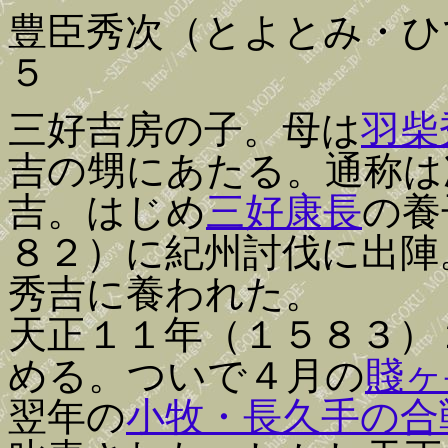
豊臣秀次（とよとみ・ひ
５
三好吉房の子。母は
羽柴
吉の甥にあたる。通称は
吉。はじめ
三好康長
の養
８２）に紀州討伐に出陣
秀吉に養われた。
天正１１年（１５８３）
める。ついで４月の
賤ヶ
翌年の
小牧・長久手の合