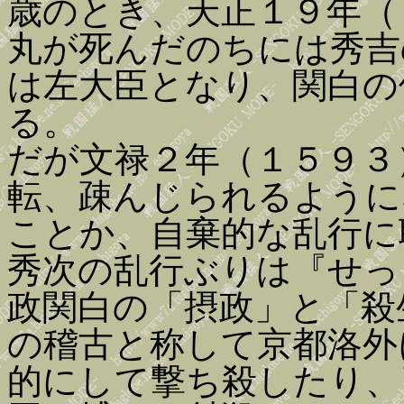
歳のとき、天正１９年（
丸が死んだのちには秀吉
は左大臣となり、関白の
る。
だが文禄２年（１５９３
転、疎んじられるように
ことか、自棄的な乱行に
秀次の乱行ぶりは『せっ
政関白の「摂政」と「殺
の稽古と称して京都洛外
的にして撃ち殺したり、