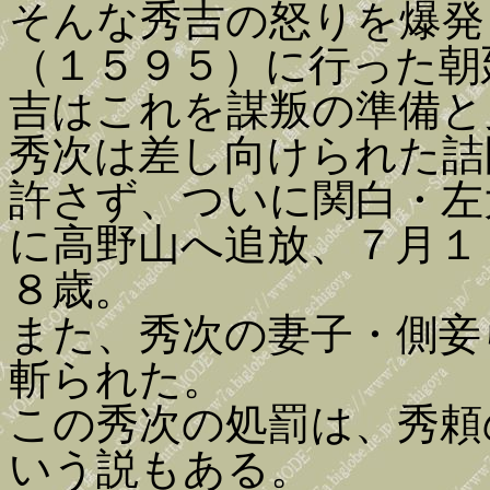
そんな秀吉の怒りを爆発
（１５９５）に行った朝
吉はこれを謀叛の準備と
秀次は差し向けられた詰
許さず、ついに関白・左
に高野山へ追放、７月１
８歳。
また、秀次の妻子・側妾
斬られた。
この秀次の処罰は、秀頼
いう説もある。