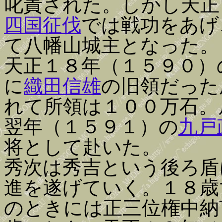
叱責された。しかし天正
四国征伐
では戦功をあげ
て八幡山城主となった。
天正１８年（１５９０）
に
織田信雄
の旧領だった
れて所領は１００万石。
翌年（１５９１）の
九戸
将として赴いた。
秀次は秀吉という後ろ盾
進を遂げていく。１８歳
のときには正三位権中納