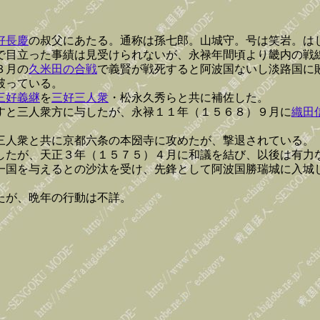
好長慶
の叔父にあたる。通称は孫七郎。山城守。号は笑岩。は
で目立った事績は見受けられないが、永禄年間頃より畿内の戦
３月の
久米田の合戦
で義賢が戦死すると阿波国ないし淡路国に
破っている。
三好義継
を
三好三人衆
・松永久秀らと共に補佐した。
すと三人衆方に与したが、永禄１１年（１５６８）９月に
織田
三人衆と共に京都六条の本圀寺に攻めたが、撃退されている。
したが、天正３年（１５７５）４月に和議を結び、以後は有力
一国を与えるとの沙汰を受け、先鋒として阿波国勝瑞城に入城
たが、晩年の行動は不詳。