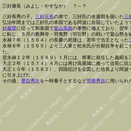
三好康長（みよし・やすなが） ？～？
三好長秀の子。
三好元長
の弟で、三好氏の全盛期を築いた
三
弘治年間までは三好氏の本国である阿波に在国していたよう
好義賢
に従って和泉国で
畠山高政
の軍勢に備えており、翌年
に転じ、５月の教興寺・羽曳野（羽引野）の戦いで畠山勢を
永禄７年（１５６４）の長慶の死後は、若年で当主となった
永禄８年（１５６５）より三人衆と松永氏が分裂抗争を起こ
た。
翌永禄１２年（１５６９）１月には、将軍に就任した義昭を
天正２年（１５７４）４月には再び高屋城に拠って信長に抗
天正１０年（１５８２）、四国征討を企図した信長より阿波
に引き上げた。
その後、
豊臣秀次
を一時養子とするなど
羽柴秀吉
に用いられ