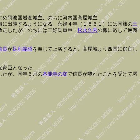
じめ阿波国岩倉城主、のちに河内国高屋城主。
線に出陣するようになる。永禄４年（１５６１）には同族の
三
敗走したが、のちには三好氏重臣・
松永久秀
の檄に応じて逆襲
信長
が
足利義昭
を奉じて上洛すると、高屋城より四国に逃亡し
な家臣となった。
したが、同年６月の
本能寺の変
で信長が斃れたことを受けて堺