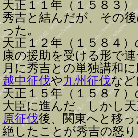
天正１１年（１５８３）
秀吉と結んだが、その後
った。
天正１２年（１５８４）
康の援助を受ける形で連
月に秀吉との単独講和に
越中征伐
や
九州征伐
など
天正１５年（１５８７）
大臣に進んだ。しかし天
原征伐
後、関東へと移っ
絶したことが秀吉の怒り