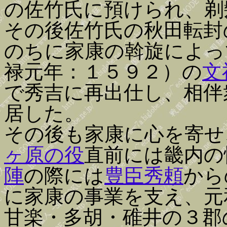
の佐竹氏に預けられ、剃
その後佐竹氏の秋田転封
のちに家康の斡旋によっ
禄元年：１５９２）の
文
で秀吉に再出仕し、相伴
居した。
その後も家康に心を寄せ
ヶ原の役
直前には畿内の
陣
の際には
豊臣秀頼
から
に家康の事業を支え、元
甘楽・多胡・碓井の３郡