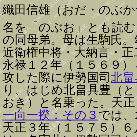
織田信雄（おだ・のぶか
名を「のぶお」とも読む
の同母弟。母は生駒氏。
近衛権中将・大納言・正
永禄１２年（１５６９）
攻した際に伊勢国司
北畠
り、はじめ北畠具豊（と
おき）と名乗った。天正
一向一揆：その３
では、
天正３年（１５７５）６