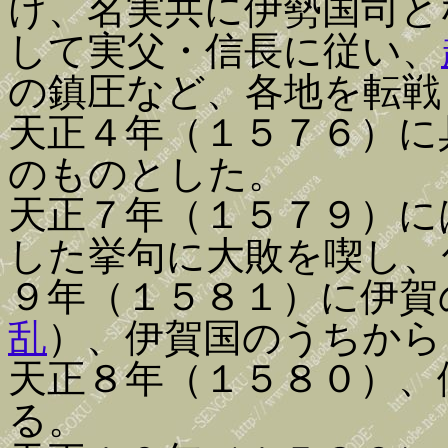
け、名実共に伊勢国司と
して実父・信長に従い、
の鎮圧など、各地を転戦
天正４年（１５７６）に
のものとした。
天正７年（１５７９）に
した挙句に大敗を喫し、
９年（１５８１）に伊賀
乱
）、伊賀国のうちから
天正８年（１５８０）、
る。