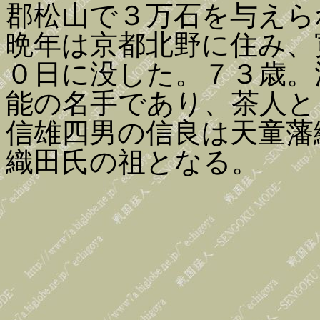
郡松山で３万石を与えら
晩年は京都北野に住み、
０日に没した。７３歳。
能の名手であり、茶人と
信雄四男の信良は天童藩
織田氏の祖となる。