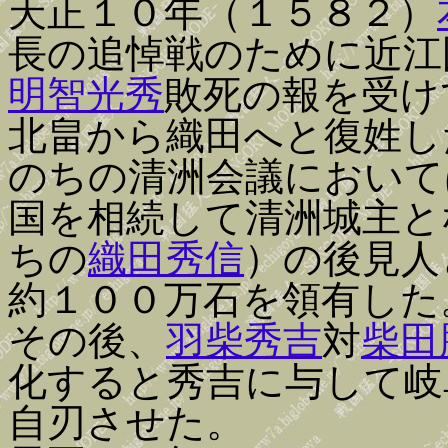
天正１０年（１５８２）
長の追悼戦のために近江
明智光秀
敗死の報を受け
北畠から織田へと復姓し
のちの清洲会議において
国を相続して清洲城主と
ちの
織田秀信
）の後見人
約１００万石を領有した
その後、
羽柴秀吉
対
柴田
化すると秀吉に与して岐
自刃させた。