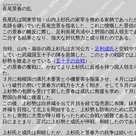
ながおかげはる
長尾景春
の乱
長尾氏は関東管領・山内上杉氏の家宰を務める家柄であった
名跡を継いでいた長尾忠景を指名した。これに憤慨した景信
この景春の離反に際し、足利長尾房清や上野国の国人領主で
二分する結果となり、強大な対抗勢力と成り得たのである。
当時、山内・扇谷の両上杉氏は古河公方・
足利成氏
と交戦中
していた武蔵国五十子の陣を急襲した。このときの戦闘では
杉勢を敗走させている（
五十子の合戦
）。
この景春の奮戦に、かねてより上杉氏に反感を持つ国人領主
た。
３月に相模国の溝呂木要害と小磯要害を陥落させ、４月には
いう破竹の勢いで景春方の戦力を大きく削ぎ、そして５月の
上杉勢の包囲を受けて窮した景春は成氏に救援を求め、７月
野国白井城に後退した。
この後、上杉勢は白井城を出て片貝を経て塩売原に布陣。鉢
井城を目指して北上を開始すると、上杉勢も防衛のために広
しかし突然に大雪が降り積もったために合戦が困難であるこ
日にまとまり、正式に上杉勢と成氏が停戦、和睦したのであ
上杉氏と成氏は和睦したが、上杉氏と景春方の抗争は続いた