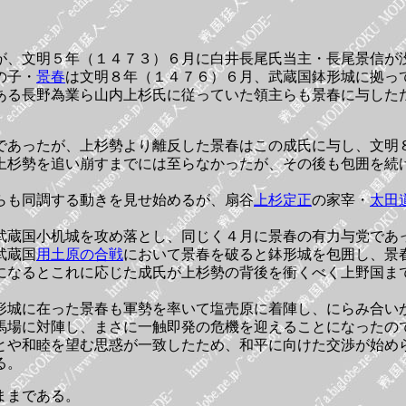
が、文明５年（１４７３）６月に白井長尾氏当主・長尾景信が
の子・
景春
は文明８年（１４７６）６月、武蔵国鉢形城に拠っ
ある長野為業ら山内上杉氏に従っていた領主らも景春に与した
であったが、上杉勢より離反した景春はこの成氏に与し、文明
上杉勢を追い崩すまでには至らなかったが、その後も包囲を続
らも同調する動きを見せ始めるが、扇谷
上杉定正
の家宰・
太田
武蔵国小机城を攻め落とし、同じく４月に景春の有力与党であ
武蔵国
用土原の合戦
において景春を破ると鉢形城を包囲し、景
になるとこれに応じた成氏が上杉勢の背後を衝くべく上野国ま
形城に在った景春も軍勢を率いて塩売原に着陣し、にらみ合い
馬場に対陣し、まさに一触即発の危機を迎えることになったの
とや和睦を望む思惑が一致したため、和平に向けた交渉が始め
る。
ままである。