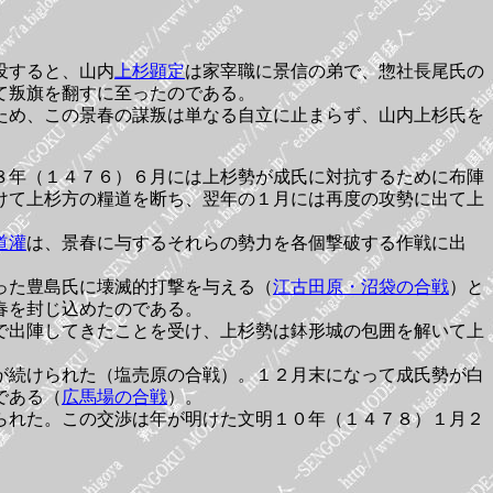
没すると、山内
上杉顕定
は家宰職に景信の弟で、惣社長尾氏の
て叛旗を翻すに至ったのである。
ため、この景春の謀叛は単なる自立に止まらず、山内上杉氏を
８年（１４７６）６月には上杉勢が成氏に対抗するために布陣
けて上杉方の糧道を断ち、翌年の１月には再度の攻勢に出て上
道灌
は、景春に与するそれらの勢力を各個撃破する作戦に出
った豊島氏に壊滅的打撃を与える（
江古田原・沼袋の合戦
）と
春を封じ込めたのである。
で出陣してきたことを受け、上杉勢は鉢形城の包囲を解いて上
が続けられた（塩売原の合戦）。１２月末になって成氏勢が白
である（
広馬場の合戦
）。
られた。この交渉は年が明けた文明１０年（１４７８）１月２