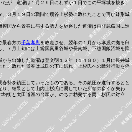
いたが、道灌は１月２５日にわずか１日でこの平塚城を抜き、
が、３月１９日の戦闘で扇谷上杉勢に敗れたことで再び鉢形城
相模国から景春に与する勢力を駆逐した道灌は再び武蔵国に進
で景春方の
千葉孝胤
を敗走させ、翌年の１月から孝胤の拠る臼
し、７月上旬には上総国真里谷城や長南城、下総国飯沼城を降
城から出陣した道灌は翌文明１２年（１４８０）１月に長井城
れた。敗れた景春は成氏の下に逃れ、上杉氏への敵対行動を停
景春勢を鎮圧していったものである。その鎮圧が進行するとと
なり、結果として山内上杉氏に属していた所領の多くが失わ
の均衡と太田道灌の台頭が、のちに勃発する両上杉氏の対立