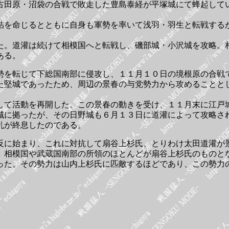
古田原・沼袋の合戦で敗走した豊島泰経が平塚城にて蜂起して
。
詰を命じるとともに自身も軍勢を率いて浅羽・羽生と転戦する
た。道灌は続けて相模国へと転戦し、磯部城・小沢城を攻略。
ある。
勢を転じて下総国南部に侵攻し、１１月１０日の境根原の合戦
た堅城であったため、周辺の景春の与党勢力から攻めることと
して活動を再開した。この景春の動きを受け、１１月末に江戸
城に拠ったが、その日野城も６月１３日に道灌によって攻略さ
乱が終息したのである。
反に始まり、これに対抗して扇谷上杉氏、とりわけ太田道灌が
、相模国や武蔵国南部の所領のほとんどが扇谷上杉氏のものと
った。その勢力は山内上杉氏に匹敵するほどであり、この勢力