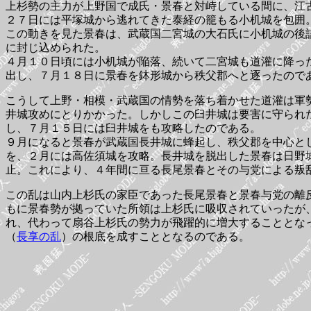
上杉勢の主力が上野国で成氏・景春と対峙している間に、江
２７日には平塚城から逃れてきた泰経の籠もる小机城を包囲
この動きを見た景春は、武蔵国二宮城の大石氏に小机城の後
に封じ込められた。
４月１０日頃には小机城が陥落、続いて二宮城も道灌に降っ
出し、７月１８日に景春を鉢形城から秩父郡へと逐ったので
こうして上野・相模・武蔵国の情勢を落ち着かせた道灌は軍
井城攻めにとりかかった。しかしこの臼井城は要害に守られ
し、７月１５日には臼井城をも攻略したのである。
９月になると景春が武蔵国長井城に蜂起し、秩父郡を中心と
を、２月には高佐須城を攻略。長井城を脱出した景春は日野
止。これにより、４年間に亘る長尾景春とその与党による叛
この乱は山内上杉氏の家臣であった長尾景春と景春与党の離
もに景春勢が拠っていた所領は上杉氏に吸収されていったが
れ、代わって扇谷上杉氏の勢力が飛躍的に増大することとな
（
長享の乱
）の根底を成すこととなるのである。