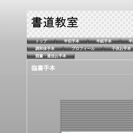
トップ
半切手本
半紙手本
半
調和体手本
プロフィール
子供お手本
競書・通信お手本
臨書手本