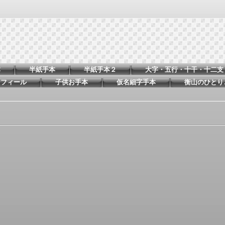
本
半紙手本
半紙手本２
大字・五行・十干・十二支
ロフィール
子供お手本
仮名細字手本
衡山のひとり