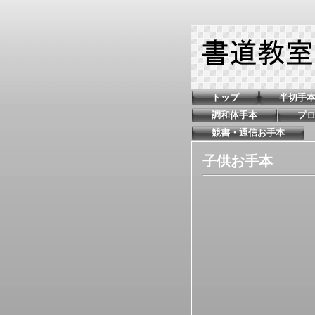
トップ
半切手
調和体手本
プ
競書・通信お手本
子供お手本