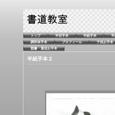
トップ
半切手本
半紙手本
半
調和体手本
プロフィール
子供お手本
競書・通信お手本
半紙手本２