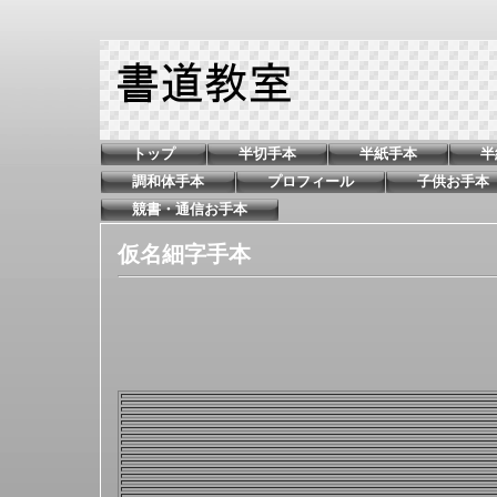
トップ
半切手本
半紙手本
半
調和体手本
プロフィール
子供お手本
競書・通信お手本
仮名細字手本