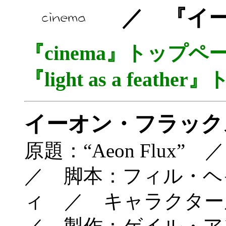
／ 『イー
『cinema』トップ
『light as a fea
イーオン・フラック
原題：“Aeon Flu
／ 脚本：フィル・ヘ
ィ ／ キャラクタ