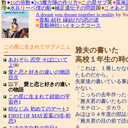
数
11の倍数
3×3魔方陣の作り方
この星サブ
英
英単
理
水兵リーベ僕の船
補足遺伝子の問題
国
こそあど
A dream you dream together is reality
by 
貴船-結社 縁結びの恋の道
貴船神社ハイキングコース
この星に生まれてサブメニュ
雅夫の書いた
ー
高校１年生の時
あおぞら 恋空 そばにいて
よ
00
「これは、１冊しかな
愛と恋と好きの違いの物語
たものだから。」
目次
先輩達の書いている事
以下、
愛と恋と好きの違い
かない。
の物語
「こっちの去年作った
この星に生まれて紺碧の宇
「雅夫君の書いたもの
宙色
1
「モチロン。ダカラ、
幼なじみ 初めてのデート
2
みほは０４年度の部誌
FIRST OF MAY若葉の頃-初
「雅夫君の目の前で読
恋
3
る。」
みほの文化祭の前日
4