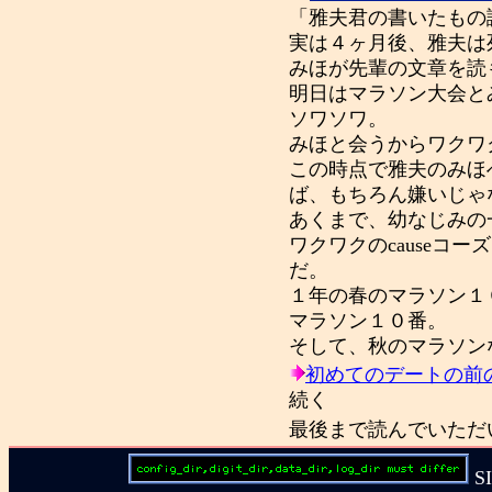
「雅夫君の書いたもの
実は４ヶ月後、雅夫は
みほが先輩の文章を読
明日はマラソン大会と
ソワソワ。
みほと会うからワクワ
この時点で雅夫のみほ
ば、もちろん嫌いじゃ
あくまで、幼なじみの
ワクワクのcauseコ
だ。
１年の春のマラソン１
マラソン１０番。
そして、秋のマラソン
初めてのデートの前
続く
最後まで読んでいただ
S