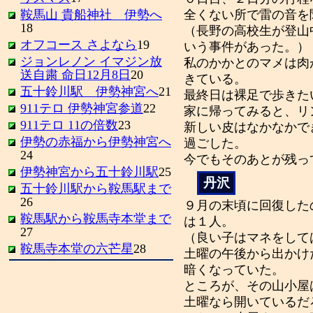
鞍馬山 貴船神社 伊勢へ
全くない所で雷の音を
18
（長野の高校生が登山
オフコース さよなら
19
いう事件があった。）
ジョンレノン イマジン放
私のかかとのマメは肉
送自粛 命日12月8日
20
きている。
五十鈴川駅 伊勢神宮へ
21
最終日は裸足で歩きた
911テロ 伊勢神宮参道
22
家に帰ってみると、リ
911テロ 11の倍数
23
新しい皮はなかなかで
伊勢の赤福から伊勢神宮へ
過ごした。
24
今でもそのあとが残っ
伊勢神宮から五十鈴川駅
25
丹沢
五十鈴川駅から鞍馬駅まで
26
９月の末頃に回復した
鞍馬駅から鞍馬寺本堂まで
は１人。
27
（良い子はマネをして
鞍馬寺本堂の六芒星
28
土曜の午後から出かけ
暗くなっていた。
ところが、その山小屋
土曜なら開いているだ