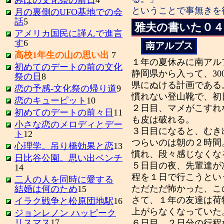
ということで事無きを
月の裏側のUFO基地での会
話
5
雅夫の書いた０
アメリカ国民に謹んで進言
す
6
南アルプス
高校1年生の山の思い出
7
１年の夏休みに南アル
初めてのデートの前の文化
静岡県から入って、3
祭の日
8
県にぬける計画である
恋の予感-文化祭の帰り道
9
慣れない登山靴で、初
恋のキューピット
10
２日目、マメがこすれ
初めてのデートの前々日
11
も皮は破れる。
小さな恋のメロディとデー
３日目になると、むき
ト
12
つらいのは朝の２時間
心理学。吊り橋効果と恋
13
慣れ、段々感じなくな
日比谷公園。思い出ベンチ
５日目の夜、先輩達が
14
程を１日で行こうとい
二人の人を同時に愛する
ただただ怖かった、こ
結婚は何のため
15
さて、１年の友達は荷
イラク戦争と松原団地駅
16
上がらなくなっていた
ジョンレノン ハッピーク
リスマス
17
６日目、２日分の行程