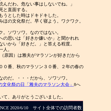
読んだわ。危ない事はしないでね。」
死と直面する。
もうとした時はドキドキした。
みほの文化祭だ。早く寝よう。ワクワク。
ク。ソワソワ。なのではない。
への思いは「好きか嫌いか」と聞かれれ
ないから「好きだ。」と答える程度。
一人。
ーズ（原因）は雅夫がマラソンが好きだから
００番、秋のマラソン３０番、２年の春の
なのだ。・・・だから、ソワソワ。
の文化祭の日「雅夫のマラソン大会」
8へ
いて、ありがとうございました。
INCE 2020/6/10 サイト全体での訪問者数