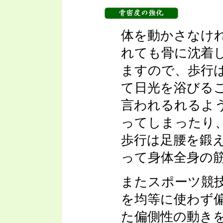
体を動かさなけ
れても骨に沈着
ますので、歩行
て日光を浴びる
言われるれるよ
ってしまったり
歩行は足腰を鍛
って身体全身の
またスポーツ競
を均等に使わず
た偏側性の動き