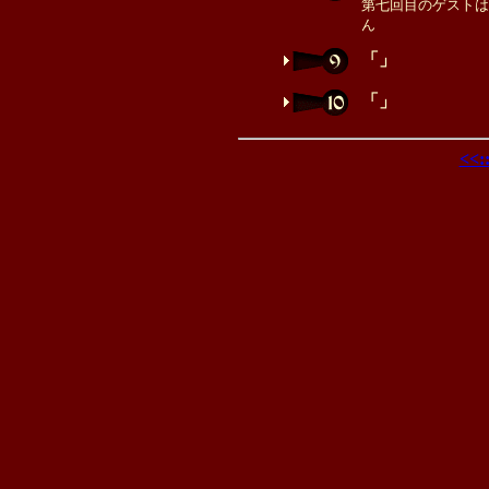
第七回目のゲストは
ん
「」
「」
<<