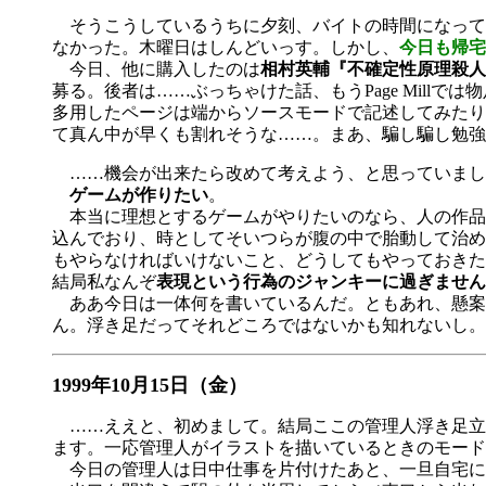
そうこうしているうちに夕刻、バイトの時間になって
なかった。木曜日はしんどいっす。しかし、
今日も帰宅
今日、他に購入したのは
相村英輔『不確定性原理殺人
募る。後者は……ぶっちゃけた話、もうPage Mil
多用したページは端からソースモードで記述してみたり
て真ん中が早くも割れそうな……。まあ、騙し騙し勉強
……機会が出来たら改めて考えよう、と思っていまし
ゲームが作りたい
。
本当に理想とするゲームがやりたいのなら、人の作品
込んでおり、時としてそいつらが腹の中で胎動して治め
もやらなければいけないこと、どうしてもやっておきた
結局私なんぞ
表現という行為のジャンキーに過ぎません
ああ今日は一体何を書いているんだ。ともあれ、懸案
ん。浮き足だってそれどころではないかも知れないし。
1999年10月15日（金）
……ええと、初めまして。結局ここの管理人浮き足立
ます。一応管理人がイラストを描いているときのモード
今日の管理人は日中仕事を片付けたあと、一旦自宅に