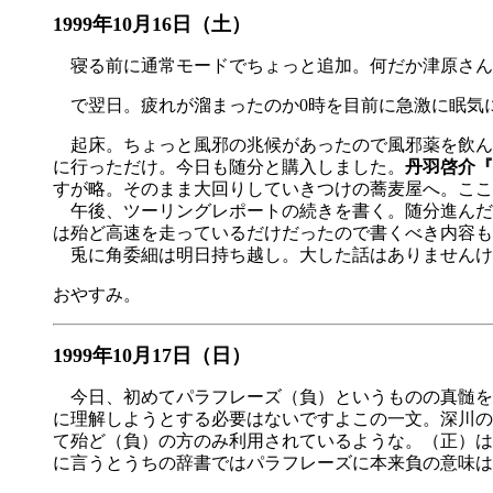
1999年10月16日（土）
寝る前に通常モードでちょっと追加。何だか津原さん
で翌日。疲れが溜まったのか0時を目前に急激に眠気に
起床。ちょっと風邪の兆候があったので風邪薬を飲んで
に行っただけ。今日も随分と購入しました。
丹羽啓介『
すが略。そのまま大回りしていきつけの蕎麦屋へ。ここ
午後、ツーリングレポートの続きを書く。随分進んだ
は殆ど高速を走っているだけだったので書くべき内容も
兎に角委細は明日持ち越し。大した話はありませんけ
おやすみ。
1999年10月17日（日）
今日、初めてパラフレーズ（負）というものの真髄を
に理解しようとする必要はないですよこの一文。深川の
て殆ど（負）の方のみ利用されているような。（正）は
に言うとうちの辞書ではパラフレーズに本来負の意味は