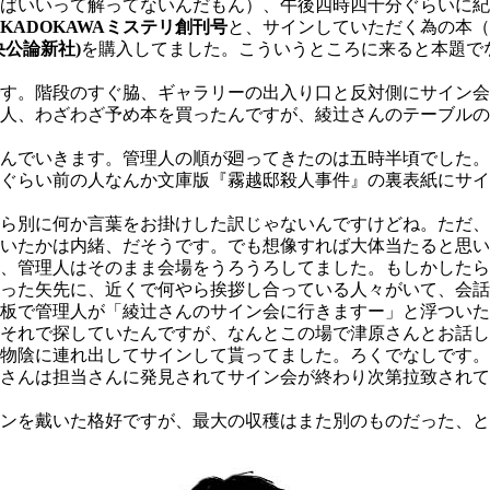
ばいいって解ってないんだもん）、午後四時四十分ぐらいに紀
KADOKAWAミステリ創刊号
と、サインしていただく為の本（
公論新社)
を購入してました。こういうところに来ると本題で
す。階段のすぐ脇、ギャラリーの出入り口と反対側にサイン会
人、わざわざ予め本を買ったんですが、綾辻さんのテーブルの
んでいきます。管理人の順が廻ってきたのは五時半頃でした。
ぐらい前の人なんか文庫版『霧越邸殺人事件』の裏表紙にサイ
ら別に何か言葉をお掛けした訳じゃないんですけどね。ただ、
いたかは内緒、だそうです。でも想像すれば大体当たると思い
、管理人はそのまま会場をうろうろしてました。もしかしたら
った矢先に、近くで何やら挨拶し合っている人々がいて、会話
板で管理人が「綾辻さんのサイン会に行きますー」と浮ついた
それで探していたんですが、なんとこの場で津原さんとお話し
物陰に連れ出してサインして貰ってました。ろくでなしです。
さんは担当さんに発見されてサイン会が終わり次第拉致されて
ンを戴いた格好ですが、最大の収穫はまた別のものだった、と