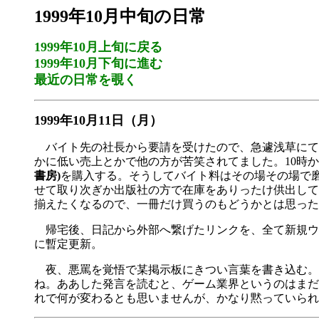
1999年10月中旬の日常
1999年10月上旬に戻る
1999年10月下旬に進む
最近の日常を覗く
1999年10月11日（月）
バイト先の社長から要請を受けたので、急遽浅草にて
かに低い売上とかで他の方が苦笑されてました。10時
書房)
を購入する。そうしてバイト料はその場その場で磨
せて取り次ぎか出版社の方で在庫をありったけ供出して
揃えたくなるので、一冊だけ買うのもどうかとは思った
帰宅後、日記から外部へ繋げたリンクを、全て新規ウィ
に暫定更新。
夜、悪罵を覚悟で某掲示板にきつい言葉を書き込む。
ね。ああした発言を読むと、ゲーム業界というのはまだ
れで何が変わるとも思いませんが、かなり黙っていられ