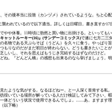
、その後本当に拉致（カンヅメ）されているような。ちと心配
襲われているので以下適当。詳しくは日曜日、書き直すか17
やや休養。11時頃に勃然と買い物に出掛ける。といってもい
キャットルーキー(16)』(サンデーコミックス)
で遂に七方二三
の名物である天ぷらそば（うどん）を久々に食う。やっぱり旨
つもりなのだがまだ初日が終わらない。どうも書きたいことが
乏しいし、それを思えばもうじき完結するはずなのだけど。
どね。『どんどん橋』の感想も出来るのなら挙げましょう、明
見たような気がする。なるほどねー、と一人深く首肯する私。
彷徨いている場所が解っている人だけ検証してみて下さい、暇
一体どういう状況で使用できるんでしょ。……あ、ますます理
（以下略）