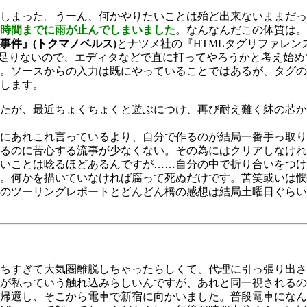
しまった。うーん、何かやりたいことは殆ど出来ないままだっ
時間までに雨が止んでしまいました
。なんなんだこの体質は。
事件』(トクマノベルス)
とナツメ社の『HTMLタグリファレ
lでは物足りないので、エディタなどで直に打ってやろうかと考え
。ソースからの入力は既にやっていることではあるが、タグの
します。
たが、最近ちょくちょくと遊ぶにつけ、再び耐え難く躰の芯か
にあれこれ言っているより、自分で作るのが結局一番手っ取り
るのに苦心する流事が少なくない。その為にはクリアしなけれ
いことは唸るほどあるんですが……自分の中で折り合いをつけ
。何かを描いていなければ腐って死ぬだけです。苦笑或いは憫
のツーリングレポートとどんどん橋の感想は結局土曜日ぐらい
ちすぎて大気圏離脱しちゃったらしくて、代理に引っ張り出さ
が私っていう触れ込みらしいんですが、あれと同一視される
帰還し、そこから電車で新宿に向かいました。普段電車になん