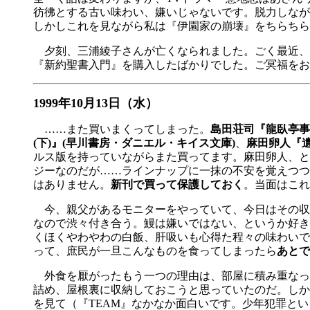
彷彿とする古い味わい、嫌いじゃないです。脱力しなが
しかしこれを見ながら私は『伊園家の崩壊』をちらちら
夕刻、三浦綾子さんが亡くなられました。ごく最近、
『新約聖書入門』を購入したばかりでした。ご冥福をお
1999年10月13日（水）
……また買いまくってしまった。
島田荘司『龍臥亭事件
(下)』(早川書房・ダニエル・キイス文庫)
、
麻田卵人『遺
ルス版を持っていながらまた買ってます。麻田卵人、と
ジーなのだが……ラインナップに一抹の不安を覚えつつ
はありません。
新刊で買って保護しておく
。当面はこれ
今、親父があるモニターをやっていて、今日はその収
なので渋々付き合う。鰻は嫌いではない、というか好き
くほくやわやわの白飯、肝吸いも心得た程々の味わいで
って、庶民が一旦こんなものを食ってしまったら
あとで
外食を厭がったもう一つの理由は、部屋に積み重なっ
詰め、屋根裏に収納しておこうと思っていたのだ。しか
を見て（『TEAM』なかなか面白いです。少年犯罪と