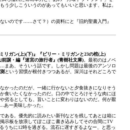
もう少しこういうのがあってもいいと思います、私は。
ないのです……さて？）の資料にと『旧約聖書入門』
リガン(上)(下)』『ビリー・ミリガンと23の棺(上)
山前譲・編『迷宮の旅行者』(青樹社文庫)
。最初のはノベ
…まあ、そういう話です。しかし問題は最後のアンソロ
測
という習慣が根付きつつあるが、深川はそれどころで
なかったのだが、一緒に行かないと夕食抜きになりそう
か食いたくなかったのだ。口の中でとろけそうな肉にほ
や劣るとしても、旨いことに変わりはないのだ。何が厭
…あー美味しかった。
である。優先的に読みたい新刊などを残してあとは箱に
掲示板を放浪してぽこぽこ書き込みしてその合間にTV
るうちに12時を過ぎる。流石に遅すぎるよなー、と思っ