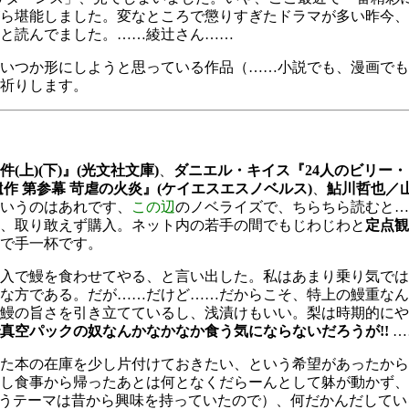
ら堪能しました。変なところで懲りすぎたドラマが多い昨今、
と読んでました。……綾辻さん……
いつか形にしようと思っている作品（……小説でも、漫画でも
祈りします。
(上)(下)』(光文社文庫)
、
ダニエル・キイス『24人のビリー・ミ
作 第参幕 苛虐の火炎』(ケイエスエスノベルス)
、
鮎川哲也／
いうのはあれです、
この辺
のノベライズで、ちらちら読むと…
、取り敢えず購入。ネット内の若手の間でもじわじわと
定点観
で手一杯です。
入で鰻を食わせてやる、と言い出した。私はあまり乗り気では
な方である。だが……だけど……だからこそ、特上の鰻重なん
鰻の旨さを引き立てているし、浅漬けもいい。梨は時期的にや
真空パックの奴なんかなかなか食う気にならないだろうが!!
…
た本の在庫を少し片付けておきたい、という希望があったから
し食事から帰ったあとは何となくだらーんとして躰が動かず、
いうテーマは昔から興味を持っていたので）、何だかんだしてい