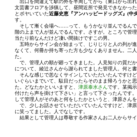
出口を間違えて駅の外を半周してから（東口から出れ
文芸書フロアを渉猟して、昼間近所で発見できなかった
とボヤいていた
近藤史恵『アンハッピードッグズ』(中央
す。
そして漸く会場へ……って、もうかなり並んでるんで
階の上まで人が並んでるんです。さすが。ところで管理
当たり前なんだけど凄い間抜けですこの男。
五時からサイン会が始まって、じりじりと人の列が進
なくて、何冊か持ち寄った方も少なくありません。二人
た。
で、管理人の順が廻ってきました。人見知りの質だか
について、綾辻さんから謝られてました管理人。何と書
そんな感じで恙なくサインしていただいたんですけど
いぐらいまでいて、駄目だったらそのまま帰ろうかと思
た。どなたかといいますと、
津原泰水さん
です。某掲示
付けたら声を掛けて下さい」と言って下さったんです。
して管理人がそのあと何をしたかというと、津原さんを
で、少しお話させていただいていたんですけど、津原
に笑ってました。人でなしです。
結果として管理人は尊敬する作家さんお二人からサイ