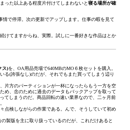
まった以上ある程度片付けてしまわないと
寝る場所が確
事情で停滞。次の更新でアップします。仕事の暇を見て
続けてますからね、実際。試しに一番好きな作品はとか
クス)
を、OA用品売場で640MBのMO６枚セットを購入。
いる(誇張なし)のだが、それでもまた買ってしまう辺り
、片方のパーティションが一杯になったらもう一方を空
ため、念のために過去のデータもバックアップを取って
まってしまうのだ。商品回転の速い業界なので、二ヶ月前
。
々点検しながらの作業である。んで、そうしていて初め
告の製版を主に取り扱っているのだが、これだけあると