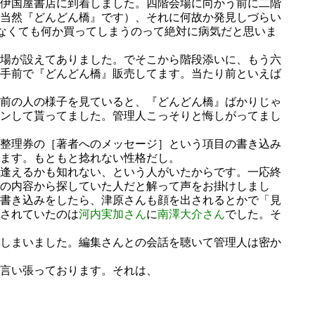
伊国屋書店に到着しました。四階会場に向かう前に二階
当然『どんどん橋』です）、それに何故か発見しづらい
なくても何か買ってしまうのって絶対に病気だと思いま
場が設えてありました。でそこから階段添いに、もう六
手前で『どんどん橋』販売してます。当たり前といえば
前の人の様子を見ていると、『どんどん橋』ばかりじゃ
ンして貰ってました。管理人こっそりと悔しがってまし
整理券の［著者へのメッセージ］という項目の書き込み
ます。もともと捻れない性格だし。
逢えるかも知れない、という人がいたからです。一応終
の内容から探していた人だと解って声をお掛けしまし
書き込みをしたら、津原さんも顔を出されるとかで「見
されていたのは
河内実加さん
に
南澤大介さん
でした。そ
しまいました。編集さんとの会話を聴いて管理人は密か
言い張っております。それは、