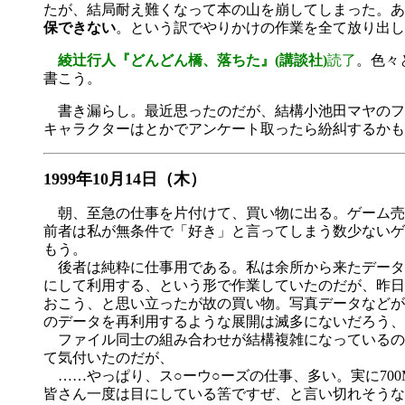
たが、結局耐え難くなって本の山を崩してしまった。あ
保できない
。という訳でやりかけの作業を全て放り出し
綾辻行人『どんどん橋、落ちた』(講談社)
読了
。色々
書こう。
書き漏らし。最近思ったのだが、結構小池田マヤのフ
キャラクターはとかでアンケート取ったら紛糾するかも
1999年10月14日（木）
朝、至急の仕事を片付けて、買い物に出る。ゲーム売
前者は私が無条件で「好き」と言ってしまう数少ないゲ
もう。
後者は純粋に仕事用である。私は余所から来たデータ
にして利用する、という形で作業していたのだが、昨日
おこう、と思い立ったが故の買い物。写真データなどが
のデータを再利用するような展開は滅多にないだろう、
ファイル同士の組み合わせが結構複雑になっているの
て気付いたのだが、
……やっぱり、ス○ーウ○ーズの仕事、多い。実に70
皆さん一度は目にしている筈ですぜ、と言い切れそうな