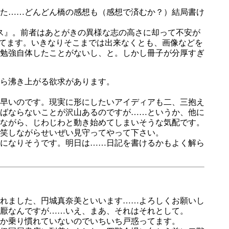
た……どんどん橋の感想も（感想で済むか？）結局書け
ンス』。前者はあとがきの異様な志の高さに却って不安が
始めてます。いきなりそこまでは出来なくとも、画像などを
勉強自体したことがないし、と。しかし冊子が分厚すぎ
ら沸き上がる欲求があります。
早いのです。現実に形にしたいアイディアも二、三抱え
ばならないことが沢山あるのですが……というか、他に
ながら、じわじわと動き始めてしまいそうな気配です。
笑しながらせいぜい見守ってやって下さい。
になりそうです。明日は……日記を書けるかもよく解ら
れました、円城真奈美といいます……よろしくお願いし
の厭なんですが……いえ、まあ、それはそれとして。
か乗り慣れていないのでいちいち戸惑ってます。