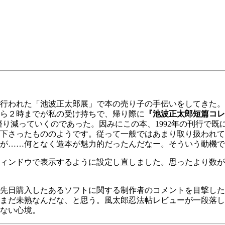
行われた「池波正太郎展」で本の売り子の手伝いをしてきた。
から２時までが私の受け持ちで、帰り際に
『池波正太郎短篇コレ
り減っていくのであった。因みにこの本、1992年の刊行で既
下さったもののようです。従って一般ではあまり取り扱われて
が……何となく造本が魅力的だったんだなー。そういう動機で
ンドウで表示するように設定し直しました。思ったより数がなか
先日購入したあるソフトに関する制作者のコメントを目撃した
まだ未熟なんだな、と思う。風太郎忍法帖レビューが一段落し
ない心境。