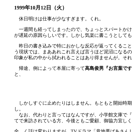
1999年10月12日（火）
休日明けは仕事が少なすぎます。くれ。
一週間も経ってしまったので、ちょっとスパートかけ
が遅延の原因らしいです。しかし気楽に書こうとしても
昨日の書き込みで特におかしな反応が返ってくること
う現状では、まああれこれ言えば言うほど泥沼になるの
印象が私の中から拭われることはあり得ませんが。それ
帰途、例によって本屋に寄って
高島俊男『お言葉です
と、
しかしすぐに止めたりはしません。もともと開始時期
し。
なお、代わりと言ってはなんですが、小学館文庫で『
てで来訪されている方、今後ともご愛顧、御協力宜しく
全 く話は変わりますが、TVドラマ「意地悪ばあさん