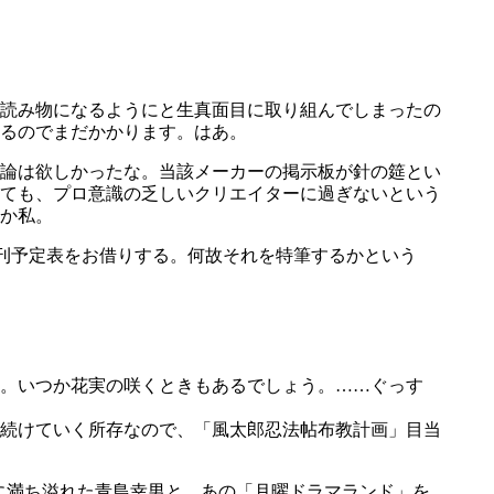
読み物になるようにと生真面目に取り組んでしまったの
るのでまだかかります。はあ。
論は欲しかったな。当該メーカーの掲示板が針の筵とい
ても、プロ意識の乏しいクリエイターに過ぎないという
か私。
新刊予定表をお借りする。何故それを特筆するかという
。いつか花実の咲くときもあるでしょう。……ぐっす
続けていく所存なので、「風太郎忍法帖布教計画」目当
に満ち溢れた青島幸男と、あの「月曜ドラマランド」を