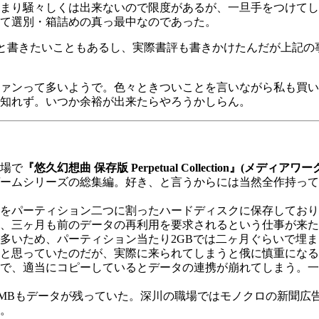
まり騒々しくは出来ないので限度があるが、一旦手をつけてし
て選別・箱詰めの真っ最中なのであった。
と書きたいこともあるし、実際書評も書きかけたんだが上記の
ァンって多いようで。色々ときついことを言いながら私も買い
知れず。いつか余裕が出来たらやろうかしらん。
場で
『悠久幻想曲 保存版 Perpetual Collection』(メディアワー
ームシリーズの総集編。好き、と言うからには当然全作持って
をパーティション二つに割ったハードディスクに保存しており
、三ヶ月も前のデータの再利用を要求されるという仕事が来た
多いため、パーティション当たり2GBでは二ヶ月ぐらいで埋
と思っていたのだが、実際に来られてしまうと俄に慎重になる
で、適当にコピーしているとデータの連携が崩れてしまう。一
0MBもデータが残っていた。深川の職場ではモノクロの新聞広
。