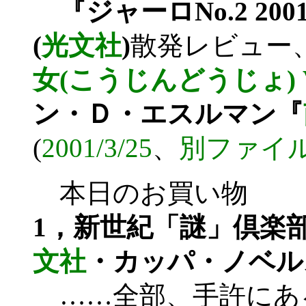
『ジャーロNo.2 200
(
光文社
)
散発レビュー
女(こうじんどうじょ) 
ン・Ｄ・エスルマン『
(
2001/3/25
、
別ファイ
本日のお買い物
1，新世紀「謎」倶楽
文社
・カッパ・ノベル
……全部、手許にあ