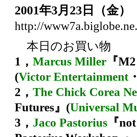
2001年3月23日（金）
http://www7a.biglobe.n
本日のお買い物
1，
Marcus Miller
『M2 
(
Victor Entertainment
・
2，
The Chick Corea Ne
Futures』(
Universal Mu
3，
Jaco Pastorius
『not 