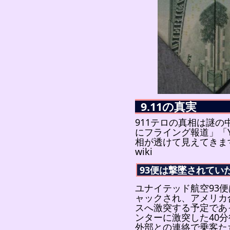
9.11の真実
911テロの真相は謎の
にフライング報道」「Yo
相が透けて見えてきま
wiki
93便は撃墜されてい
ユナイテッド航空93便は
ャックされ、アメリカ
スへ激突する予定であ
ンターに激突した40
外部との連絡で乗客た