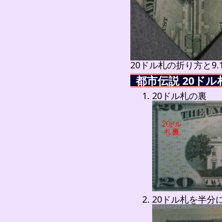
20ドル札の折り方と9
都市伝説 20ド
20ドル札の裏
20ドル札を半分