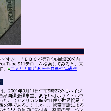
中ですが、「ＢＢＣが第7ビル崩壊20分前
uTube 911テロ」を検索してみると、真
す。
アメリカ同時多発テロ事件陰謀説
た
、2001年9月11日午前9時27分にハイジ
合衆国議会議事堂、あるいはホワイトハウ
った。（アメリカン航空11便が世界貿易セ
分後の事である。）しかし、携帯電話による
ちが犯人の意図に気付き、格闘の末、ペン