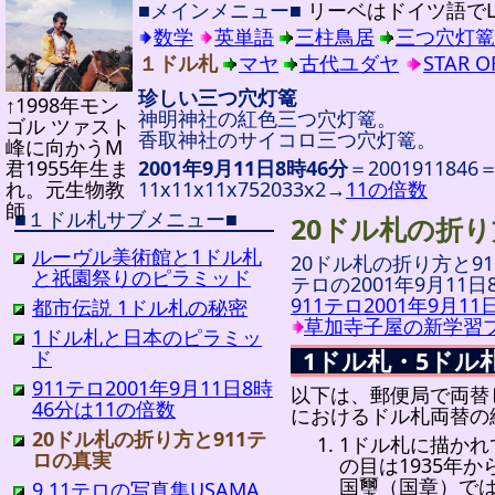
■メインメニュー■
リーベはドイツ語でL
数学
英単語
三柱鳥居
三つ穴灯篭
１ドル札
マヤ
古代ユダヤ
STAR O
珍しい三つ穴灯篭
↑1998年モン
神明神社の紅色三つ穴灯篭。
ゴル ツァスト
香取神社のサイコロ三つ穴灯篭。
峰に向かうM
君1955年生ま
2001年9月11日8時46分
＝2001911846
れ。元生物教
11x11x11x752033x2→
11の倍数
師
■１ドル札サブメニュー■
20ドル札の折り
ルーヴル美術館と1ドル札
20ドル札の折り方と9
と祇園祭りのピラミッド
テロの2001年9月11日
911テロ2001年9月1
都市伝説 1ドル札の秘密
草加寺子屋の新学習プ
1ドル札と日本のピラミッ
1ドル札・5ドル
ド
911テロ2001年9月11日8時
以下は、郵便局で両替
46分は11の倍数
におけるドル札両替の終
20ドル札の折り方と911テ
1ドル札に描かれ
ロの真実
の目は1935年
国璽（国章）では
9.11テロの写真集USAMA