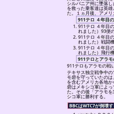
シルバニア州に墜落し
を救った乗客達は英雄
た。１ヵ月後、アメリ
911テロ ４年目の
911テロ ４年目の
れました）93便
911テロ ４年目の
れました）戦闘
911テロ ４年目の
れました）飛行
911テロとアラ
911テロもアラモの
テキサス独立戦争中の
モ砦を守っていたのは
を含むアメリカ各地か
砦はメキシコ軍によっ
た。その後「アラモを
シコ軍に勝利する。
BBCはWTC7が倒壊