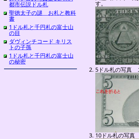
す。
都市伝説ドル札
聖徳太子の謎 お札と教科
書
1ドル札と千円札の富士山
の目
ダヴィンチコード キリス
トの子孫
1ドル札と千円札の富士山
の秘密
5ドル札の写真 
10ドル札の写真