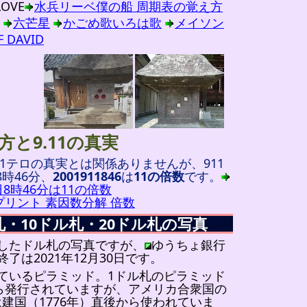
OVE
水兵リーベ僕の船 周期表の覚え方
六芒星
かごめ歌いろは歌
メイソン
F DAVID
＝
方と9.11の真実
11テロの真実とは関係ありませんが、911
8時46分、
2001911846
は
11の倍数
です。
1日8時46分は11の倍数
リント 素因数分解 倍数
札・10ドル札・20ドル札の写真
したドル札の写真ですが、
ゆうちょ銀行
了は2021年12月30日です。
ているピラミッド。1ドル札のピラミッド
から発行されていますが、アメリカ合衆国の
建国（1776年）直後から使われていま