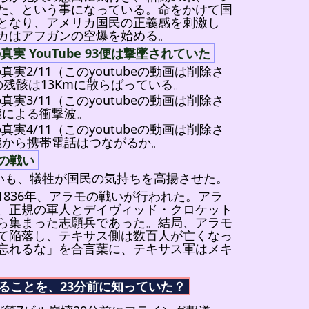
た、という事になっている。命をかけて国
となり、アメリカ国民の正義感を刺激し
カはアフガンの空爆を始める。
真実 YouTube 93便は撃墜されていた
真実2/11（このyoutubeの動画は削除さ
の残骸は13Kmに散らばっている。
真実3/11（このyoutubeの動画は削除さ
機による衝撃波。
真実4/11（このyoutubeの動画は削除さ
機から携帯電話はつながるか。
モの戦い
戦いも、犠牲が国民の気持ちを高揚させた。
1836年、アラモの戦いが行われた。アラ
、正規の軍人とデイヴィッド・クロケット
ら集まった志願兵であった。結局、アラモ
て陥落し、テキサス側は数百人が亡くなっ
忘れるな」を合言葉に、テキサス軍はメキ
することを、23分前に知っていた？