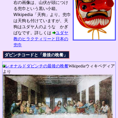
右の画像は、山伏が頭につけ
る兜巾という黒い小箱。
Wikipedia「天狗」より。兜巾
は天狗も付けていますが、天
狗はユダヤ人のような かぎ
ばなです。詳しくは
ユダヤ
教のヒラクティリーと日本の
兜巾
ダビンチコードと「最後の晩餐」
レオナルドダビンチの最後の晩餐
Wikipediaウィキペディア
より