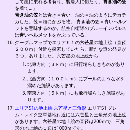
して龍に乗れる者有り。貌唐人に似たり。
青き油の笠
を着て…」
青き油の笠
とは青き＝青い。油の＝油のようにテカテ
カした。笠＝頭にかぶる物。 青き油の笠＝青いヘルメ
ットを意味するのか。航空自衛隊のブルーインパルス
は
青いヘルメット
をかぶっている。
グーグルマップでエリア５１の六芒星の地上絵（直径
２００ｍ）付近を探索していたら、新たな謎の発見が
３つ、ありました。六芒星の地上絵から
北東方向（３ｋｍ）に飛行場らしきものがあり
ます。
北西方向（１００ｋｍ）にプールのような水を
溜めた施設があります。
南東方向（５ｋｍ）にも飛行場らしき施設があ
ります。
エリア51の地上絵 六芒星と三角形
エリア51 グレー
ム・レイク空軍基地付近には六芒星と三角形の地上絵
があります。六芒星の地上絵の直径は200ｍで、三角
形の地上絵の１辺は1000ｍです。