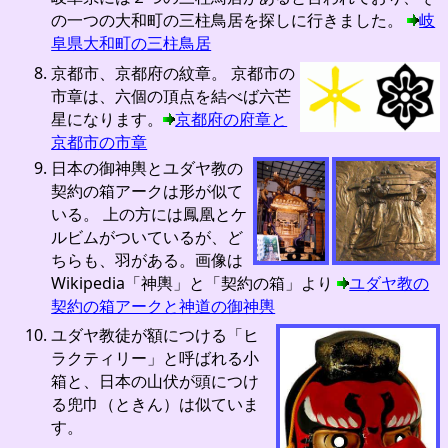
の一つの大和町の三柱鳥居を探しに行きました。
岐
阜県大和町の三柱鳥居
京都市、京都府の紋章。 京都市の
市章は、六個の頂点を結べば六芒
星になります。
京都府の府章と
京都市の市章
日本の御神輿とユダヤ教の
契約の箱アークは形が似て
いる。 上の方には鳳凰とケ
ルビムがついているが、ど
ちらも、羽がある。画像は
Wikipedia「神輿」と「契約の箱」より
ユダヤ教の
契約の箱アークと神道の御神輿
ユダヤ教徒が額につける「ヒ
ラクティリー」と呼ばれる小
箱と、日本の山伏が頭につけ
る兜巾（ときん）は似ていま
す。