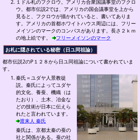
１ドル札のフクロウ。アメリカ合衆国議事堂のフクロ
ウ。都市伝説2では、アメリカの国会議事堂を上から
見ると、フクロウが描かれていると、書いてありま
す。アメリカの首都ホワイトハウス周辺には、フリー
メイソンのマークのコンパスがあります。長さ２ｋｍ
の地上絵です。
フリーメイソンのマーク
お札に隠されている秘密（日ユ同祖論）
都市伝説2のP１２８から日ユ同祖論について書かれていま
す。
秦氏＝ユダヤ人景教徒
説。秦氏によってユダヤ
的文化、養蚕、機織（は
たおり）、土木、冶金な
どの技術が日本に伝えら
れたと言われています。
渡来人 秦氏
秦氏は、京都太秦の蚕の
社と関係がある。蚕の社