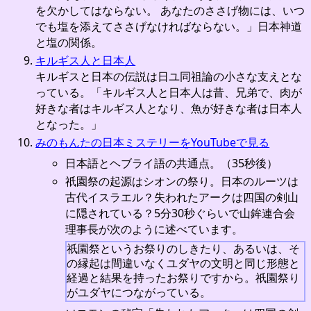
を欠かしてはならない。 あなたのささげ物には、いつ
でも塩を添えてささげなければならない。」日本神道
と塩の関係。
キルギス人と日本人
キルギスと日本の伝説は日ユ同祖論の小さな支えとな
っている。「キルギス人と日本人は昔、兄弟で、肉が
好きな者はキルギス人となり、魚が好きな者は日本人
となった。」
みのもんたの日本ミステリーをYouTubeで見る
日本語とヘブライ語の共通点。（35秒後）
祇園祭の起源はシオンの祭り。日本のルーツは
古代イスラエル？失われたアークは四国の剣山
に隠されている？5分30秒ぐらいで山鉾連合会
理事長が次のように述べています。
祇園祭というお祭りのしきたり、あるいは、そ
の縁起は間違いなくユダヤの文明と同じ形態と
経過と結果を持ったお祭りですから。祇園祭り
がユダヤにつながっている。