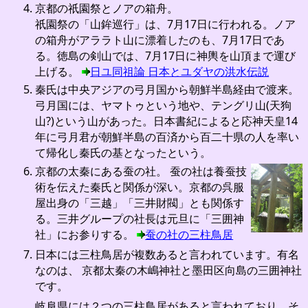
京都の祇園祭とノアの箱舟。
祇園祭の「山鉾巡行」は、7月17日に行われる。ノア
の箱舟がアララト山に漂着したのも、7月17日であ
る。徳島の剣山では、7月17日に神輿を山頂まで運び
上げる。
日ユ同祖論 日本とユダヤの洪水伝説
秦氏は中央アジアの弓月国から朝鮮半島経由で渡来。
弓月国には、ヤマトゥという地や、テングリ山(天狗
山?)という山があった。日本書紀によると応神天皇14
年に弓月君が朝鮮半島の百済から百二十県の人を率い
て帰化し秦氏の基となったという。
京都の太秦にある蚕の社。 蚕の社は養蚕技
術を伝えた秦氏と関係が深い。京都の呉服
屋出身の「三越」「三井財閥」とも関係す
る。三井グループの社長は元旦に「三囲神
社」にお参りする。
蚕の社の三柱鳥居
日本には三柱鳥居が複数あると言われています。有名
なのは、 京都太秦の木嶋神社と墨田区向島の三囲神社
です。
岐阜県には２つの三柱鳥居があると言われており、そ