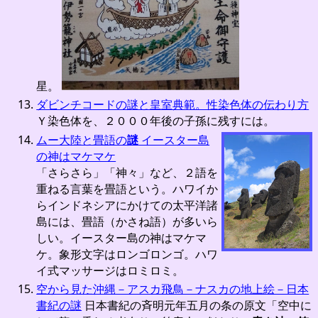
星。
ダビンチコードの謎と皇室典範。性染色体の伝わり方
Ｙ染色体を、２０００年後の子孫に残すには。
ムー大陸と畳語の
謎
イースター島
の神はマケマケ
「さらさら」「神々」など、２語を
重ねる言葉を畳語という。ハワイか
らインドネシアにかけての太平洋諸
島には、畳語（かさね語）が多いら
しい。イースター島の神はマケマ
ケ。象形文字はロンゴロンゴ。ハワ
イ式マッサージはロミロミ。
空から見た沖縄－アスカ飛鳥－ナスカの地上絵－日本
書紀の謎
日本書紀の斉明元年五月の条の原文「空中に