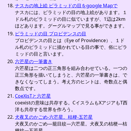
ナスカの地上絵 ピラミッドの目をgoogle Mapで
ナスカには、ピラミッドの目の地上絵があります。１
ドル札のピラミッドの目に似ていますが、1辺は2km
ほどあります。グーグルマップで見る事ができます。
ピラミッドの目 プロビデンスの目
プロビデンスの目とは（Eye of Providence）、１ド
ル札のピラミッドに描かれている目の事で、俗にピラ
ミッドの目と言います。
六芒星の一筆書き
六芒星は二つの正三角形を組み合わせている。一つの
正三角形を描いてしまうと、六芒星の一筆書きは、で
きなくなってしまう。考え方のヒントは、奇数点と偶
数点です。
CoeXisTと六芒星
coexistの意味は共存する。CイスラムもXアジアもT西
洋も共存する世界を作ろう。
犬夜叉のかごめ-六芒星。桔梗-五芒星
犬夜叉のかごめ―籠目紋―六芒星。犬夜叉の桔梗―桔
梗紋―五芒星。