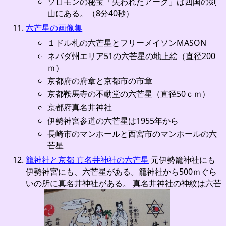
ソロモンの秘宝「失われたアーク」は四国の剣
山にある。（8分40秒）
六芒星の画像集
１ドル札の六芒星とフリーメイソンMASON
ネバダ州エリア51の六芒星の地上絵（直径200
ｍ）
京都府の府章と京都市の市章
京都鞍馬寺の不動堂の六芒星（直径50ｃｍ）
京都府真名井神社
伊勢神宮参道の六芒星は1955年から
長崎市のマンホールと西宮市のマンホールの六
芒星
籠神社と京都 真名井神社の六芒星
元伊勢籠神社にも
伊勢神宮にも、六芒星がある。籠神社から500ｍぐら
いの所に真名井神社がある。 真名井神社の神紋は六芒