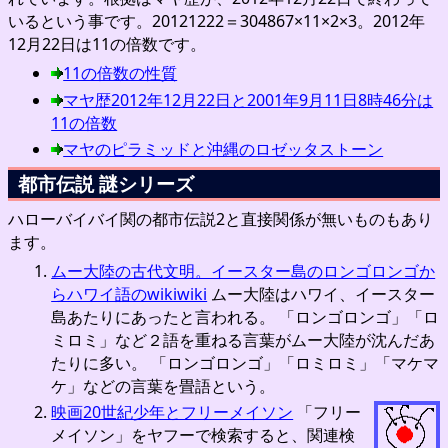
いるという事です。20121222＝304867×11×2×3。2012年
12月22日は11の倍数です。
11の倍数の性質
マヤ歴2012年12月22日と2001年9月11日8時46分は
11の倍数
マヤのピラミッドと沖縄のロゼッタストーン
都市伝説 謎シリーズ
ハローバイバイ関の都市伝説2と直接関係が無いものもあり
ます。
ムー大陸の古代文明。イースター島のロンゴロンゴか
らハワイ語のwikiwiki
ムー大陸はハワイ、イースター
島あたりにあったと言われる。 「ロンゴロンゴ」「ロ
ミロミ」など２語を重ねる言葉がムー大陸が沈んだあ
たりに多い。 「ロンゴロンゴ」「ロミロミ」「マケマ
ケ」などの言葉を畳語という。
映画20世紀少年とフリーメイソン
「フリー
メイソン」をヤフーで検索すると、関連検