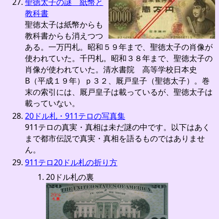
聖徳太子の謎 紙幣と
教科書
聖徳太子は紙幣からも
教科書からも消えつつ
ある。一万円札。昭和５９年まで、聖徳太子の肖像が
使われていた。千円札。昭和３８年まで、聖徳太子の
肖像が使われていた。清水書院 高等学校日本史
B（平成１９年）ｐ３２、厩戸皇子（聖徳太子）。巻
末の索引には、厩戸皇子は載っているが、聖徳太子は
載っていない。
20ドル札・911テロの写真集
911テロの真実・真相は未だ謎の中です。以下はあく
まで都市伝説で真実・真相を語るものではありませ
ん。
911テロ20ドル札の折り方
20ドル札の裏