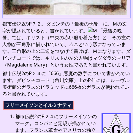
都市伝説2のP７２。ダビンチの「最後の晩餐」に、Ｍの文
字が隠されていると、書かれています。
「最後の晩
餐」では、キリスト（中央の赤い服を着た方）と、その左の
人物が三角形に描かれていて、△△という形になっていま
す。三角形の上の二辺をつなげて書けば、Ｍになります。ダ
ビンチコードでは、キリストの左の人物はマグダラのマリア
（Magdalene Mary）という女性であると書かれています。
都市伝説2のP２４に「666」悪魔の数字について書かれてい
ます。ダビンチコード（角川文庫）上のP41には、ルーヴル
美術館のガラスのピラミッドに666枚のガラスが使われてい
ると書かれています。
フリーメイソンとイルミナティ
都市伝説2のP２４にフリーメイソンの
マーク。コンパスと定規が描かれてい
ます。フランス革命やアメリカの独立