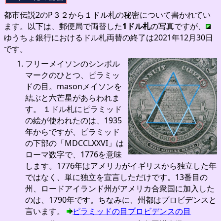
都市伝説2のP３２から１ドル札の秘密について書かれてい
ます。以下は、郵便局で両替した
1ドル札
の写真ですが、
ゆうちょ銀行におけるドル札両替の終了は2021年12月30日
です。
フリーメイソンのシンボル
マークのひとつ、ピラミッ
ドの目。masonメイソンを
結ぶと六芒星があらわれま
す。 １ドル札にピラミッド
の絵が使われたのは、1935
年からですが、ピラミッド
の下部の「MDCCLXXVI」は
ローマ数字で、1776を意味
します。1776年はアメリカがイギリスから独立した年
ではなく、単に独立を宣言しただけです。13番目の
州、ロードアイランド州がアメリカ合衆国に加入した
のは、1790年です。ちなみに、州都はプロビデンスと
言います。
ピラミッドの目プロビデンスの目