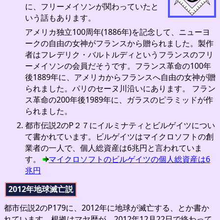
に、フリーメイソンが関わっていたと
いう話もあります。
アメリカ独立100周年(1886年)を記念して、ニューヨ
ークの自由の女神がフランスから贈られました。製作
者はフレデリク・バルトルディというフランスのフリ
ーメイソンの会員だそうです。フランス革命の100年
後1889年に、アメリカからフランスへ自由の女神が贈
られました。パリのセーヌ川沿いにあります。 フラン
ス革命の200年後1989年に、ガラスのピラミッドが作
られました。
都市伝説2のP２７にイルミナティとビルゲイツについ
て書かれています。ビルゲイツはマイクロソフトの創
業者の一人で、個人総資産は6兆円と言われていま
す。
マイクロソフトのビルゲイツの個人総資産は6
兆円
2012年地球滅亡説
都市伝説2のP179に、2012年に地球が滅亡する、とか書か
れています。根拠はマヤ歴が、2012年12月22日で終わって