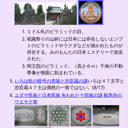
１ドル札のピラミッドの目。
祇園祭りの山鉾には日本には存在しないエジプ
トのピラミッドやラクダなどが描かれたものが
存在する。みのもんたの日本ミステリーで放送
された。
明王院のピラミッド。（高さ６ｍ）千体の不動
尊像が側面に刻まれている。
いろは歌の暗号の意味と忠臣蔵の謎
いろは４７文字と
忠臣蔵４７士は偶然の一致ではない。(8/17)
ユダヤ民族と日本民族 失われた十部族の謎 鞍馬寺の
ウエサク祭