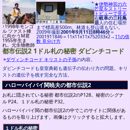
★
伊勢神宮の六
芒星をストリー
トビューで見る
右
岐阜の三柱鳥
居
人の住む場所
↑1998年モンゴ
まで標高差500m。林道も登山道もない。
ル ツァスト峰
2009年撮影
2001年9月11日8時46分
＝
に向かうM君
2001911846＝11x11x11x752033x2→
11の倍
1955年生ま
数 見分け方
れ。元生物教師
都市伝説2 1ドル札の秘密 ダビンチコード
ダヴィンチコード キリストの子孫
の内容。
ダビンチコードも皇室典範も遺伝子の伝わり方の問題。キリ
ストの遺伝子を残す完全な方法。
ハローバイバイ関暁夫の都市伝説2
お札に隠されている秘密 都市伝説2のP128。秘密のシグナ
ル P24。１ドル札の秘密 P32。
ハローバイバイ関の都市伝説2の中でこのサイトに関係があ
るものを取り上げます。画像はクリックすると拡大します。
１ドル札の秘密