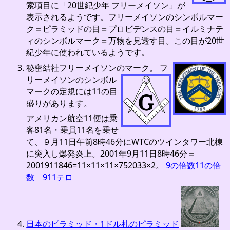
索項目に「20世紀少年 フリーメイソン」が
表示されるようです。フリーメイソンのシンボルマー
ク＝ピラミッドの目＝プロビデンスの目＝イルミナテ
ィのシンボルマーク＝万物を見透す目。この目が20世
紀少年に使われているようです。
秘密結社フリーメイソンのマーク。
フ
リーメイソンのシンボル
マークの定規には11の目
盛りがあります。
アメリカン航空11便は乗
客81名・乗員11名を乗せ
て、９月11日午前8時46分にWTCのツインタワー北棟
に突入し爆発炎上。2001年9月11日8時46分＝
2001911846=11×11×11×752033×2。
9の倍数11の倍
数 911テロ
日本のピラミッド・1ドル札のピラミッド