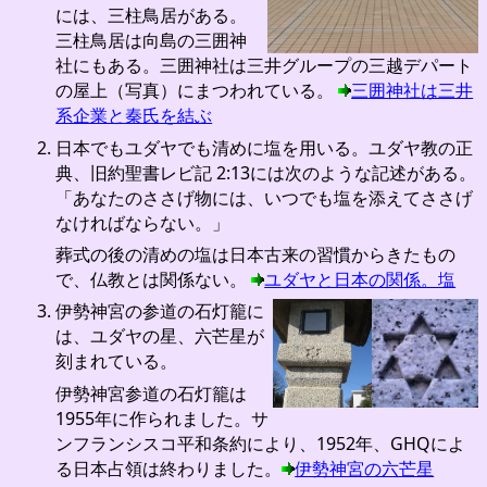
には、三柱鳥居がある。
三柱鳥居は向島の三囲神
社にもある。三囲神社は三井グループの三越デパート
の屋上（写真）にまつわれている。
三囲神社は三井
系企業と秦氏を結ぶ
日本でもユダヤでも清めに塩を用いる。ユダヤ教の正
典、旧約聖書レビ記 2:13には次のような記述がある。
「あなたのささげ物には、いつでも塩を添えてささげ
なければならない。」
葬式の後の清めの塩は日本古来の習慣からきたもの
で、仏教とは関係ない。
ユダヤと日本の関係。塩
伊勢神宮の参道の石灯籠に
は、ユダヤの星、六芒星が
刻まれている。
伊勢神宮参道の石灯籠は
1955年に作られました。サ
ンフランシスコ平和条約により、1952年、GHQによ
る日本占領は終わりました。
伊勢神宮の六芒星