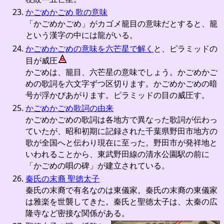
かごめかごめ 歌の意味
「かごめかごめ」がカゴメ籠目の意味だとすると、籠
という漢字の中には龍がいる。
かごめかごめの意味を六芒星で解く
と、ピラミッドの
目が威圧
かごめは、籠目、六芒星の意味でしょう。かごめかご
めの歌詞を六文字ずつ区切ります。かごめかごめの暗
号が浮かびあがります。ピラミッドの目の威圧す。
かごめかごめ歌詞の由来
かごめかごめの歌詞は各地方で異なった歌詞が伝わっ
ていたが、昭和初期に記録された千葉県野田市地方の
歌が全国へと伝わり現在に至った。野田市が発祥地と
いわれることから、東武野田線の清水公園駅の前に
「かごめの唄の碑」が建立されている。
秦氏の末裔 聖徳太子
秦氏の末裔で有名なのは東儀家。秦氏の末裔の東儀家
は雅楽を世襲してきた。秦氏と聖徳太子は、太秦の広
隆寺など密接な関係がある。