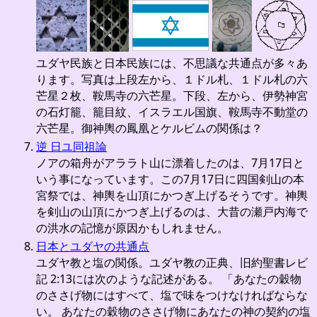
ユダヤ民族と日本民族には、不思議な共通点が多々あ
ります。写真は上段左から、１ドル札、１ドル札の六
芒星２枚、鞍馬寺の六芒星。下段、左から、伊勢神宮
の石灯籠、籠目紋、イスラエル国旗、鞍馬寺不動堂の
六芒星。御神輿の鳳凰とケルビムの関係は？
逆 日ユ同祖論
ノアの箱舟がアララト山に漂着したのは、7月17日と
いう事になっています。この7月17日に四国剣山の本
宮祭では、神輿を山頂にかつぎ上げるそうです。神輿
を剣山の山頂にかつぎ上げるのは、大昔の瀬戸内海で
の洪水の記憶が原因かもしれません。
日本とユダヤの共通点
ユダヤ教と塩の関係。ユダヤ教の正典、旧約聖書レビ
記 2:13には次のような記述がある。 「あなたの穀物
のささげ物にはすべて、塩で味をつけなければならな
い。 あなたの穀物のささげ物にあなたの神の契約の塩