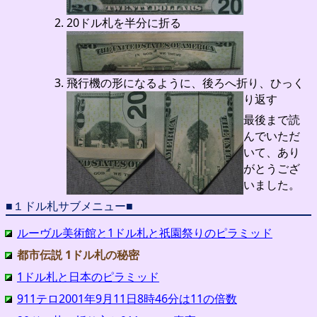
20ドル札を半分に折る
飛行機の形になるように、後ろへ折り、ひっく
り返す
最後まで読
んでいただ
いて、あり
がとうござ
いました。
■１ドル札サブメニュー■
ルーヴル美術館と1ドル札と祇園祭りのピラミッド
都市伝説 1ドル札の秘密
1ドル札と日本のピラミッド
911テロ2001年9月11日8時46分は11の倍数