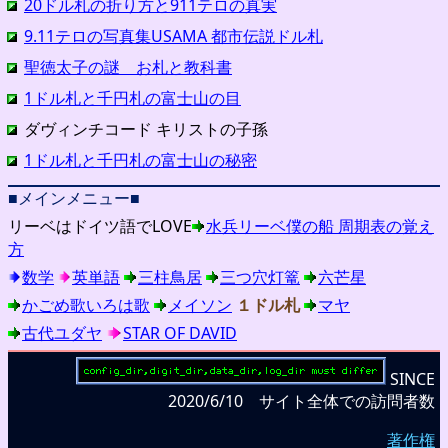
20ドル札の折り方と911テロの真実
9.11テロの写真集USAMA 都市伝説ドル札
聖徳太子の謎 お札と教科書
1ドル札と千円札の富士山の目
ダヴィンチコード キリストの子孫
1ドル札と千円札の富士山の秘密
■メインメニュー■
リーベはドイツ語でLOVE
水兵リーベ僕の船 周期表の覚え
方
数学
英単語
三柱鳥居
三つ穴灯篭
六芒星
かごめ歌いろは歌
メイソン
１ドル札
マヤ
古代ユダヤ
STAR OF DAVID
SINCE
2020/6/10 サイト全体での訪問者数
著作権